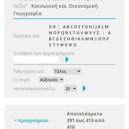
πεδίο
"
:
Κοινωνική και Οικονομική
Γεωγραφία
0-9
|
A
B
C
D
E
F
G
H
I
J
K
L
M
N
O
P
Q
R
S
T
U
V
W
X
Y
Z
|
Α
Πηγαίνετε στο:
Β
Γ
Δ
Ε
Ζ
Η
Θ
Ι
Κ
Λ
Μ
Ν
Ξ
Ο
Π
Ρ
Σ
Τ
Υ
Φ
Χ
Ψ
Ω
ή εισάγετε λίγα αρχικά γράμματα:
Ταξινόμηση ανά:
Σε σειρά:
Αποτελέσματα/σελίδα:
Αποτελέσματα
< προηγούμενο
391 έως 410 από
410