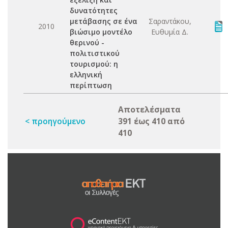
δυνατότητες
μετάβασης σε ένα
Σαραντάκου,
2010
βιώσιμο μοντέλο
Ευθυμία Δ.
θερινού -
πολιτιστικού
τουρισμού: η
ελληνική
περίπτωση
Αποτελέσματα
< προηγούμενο
391 έως 410 από
410