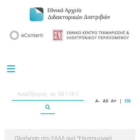
A-
A0
A+
|
EN
Πλοήγηση στο ΕΑΔΔ ανά
"
Επιστημονικό