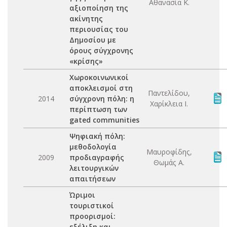
Αθανασία Κ.
αξιοποίηση της
ακίνητης
περιουσίας του
Δημοσίου με
όρους σύγχρονης
«κρίσης»
Χωροκοινωνικοί
αποκλεισμοί στη
Παντελίδου,
2014
σύγχρονη πόλη: η
Χαρίκλεια Ι.
περίπτωση των
gated communities
Ψηφιακή πόλη:
μεθοδολογία
Μαυροφίδης,
2009
προδιαγραφής
Θωμάς Α.
λειτουργικών
απαιτήσεων
Ώριμοι
τουριστικοί
προορισμοί:
εξέλιξη και