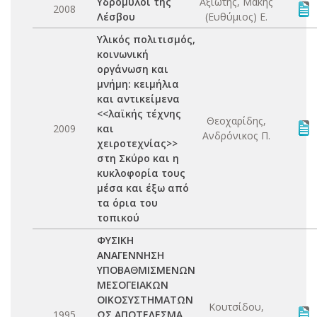
Υδρόμυλοι της
Αξιώτης, Μάκης
2008
Λέσβου
(Ευθύμιος) Ε.
Υλικός πολιτισμός,
κοινωνική
οργάνωση και
μνήμη: κειμήλια
και αντικείμενα
<<λαϊκής τέχνης
Θεοχαρίδης,
2009
και
Ανδρόνικος Π.
χειροτεχνίας>>
στη Σκύρο και η
κυκλοφορία τους
μέσα και έξω από
τα όρια του
τοπικού
ΦΥΣΙΚΗ
ΑΝΑΓΕΝΝΗΣΗ
ΥΠΟΒΑΘΜΙΣΜΕΝΩΝ
ΜΕΣΟΓΕΙΑΚΩΝ
ΟΙΚΟΣΥΣΤΗΜΑΤΩΝ
Κουτσίδου,
1995
ΩΣ ΑΠΟΤΕΛΕΣΜΑ