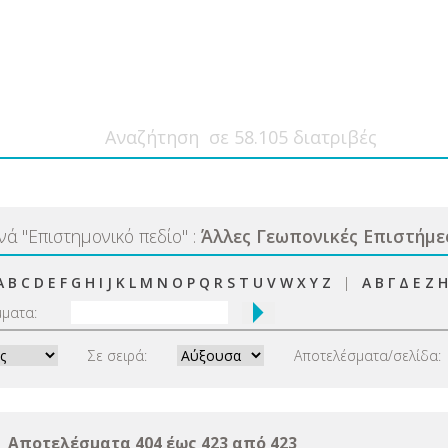
ανά
"
Επιστημονικό πεδίο
"
:
Άλλες Γεωπονικές Επιστήμε
A
B
C
D
E
F
G
H
I
J
K
L
M
N
O
P
Q
R
S
T
U
V
W
X
Y
Z
|
Α
Β
Γ
Δ
Ε
Ζ
Η
μματα:
Σε σειρά:
Αποτελέσματα/σελίδα:
Αποτελέσματα 404 έως 423 από 423