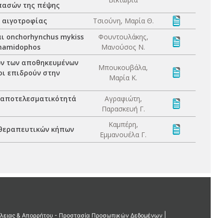
ιπασών της πέψης
 αιγοτροφίας
Τσιούνη, Μαρία Θ.
αι onchorhynchus mykiss
Φουντουλάκης,
thamidophos
Μανούσος Ν.
ων των αποθηκευμένων
Μπουκουβάλα,
οι επιδρούν στην
Μαρία Κ.
ν αποτελεσματικότητά
Αγραφιώτη,
Παρασκευή Γ.
Καμπέρη,
 θεραπευτικών κήπων
Εμμανουέλα Γ.