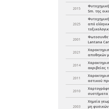
Φυτοχημική 
2015
Sm. της οικ
Φυτοχημική 
2025
από ελληνι
τοξικολογικ
Φωτοσυνθετ
2001
Lantana Cam
Χαρακτηρισ
2021
αποθηκών μ
Χαρακτηρισ
2014
ακριβείας τ
Χαρακτηρισ
2011
αστικού πρ
Χαρτογράφη
2010
συστήματα
Χημεία γεω
2003
μη φυσικών