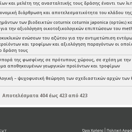
δίων και μελέτη της ανασταλτικής τους δράσης έναντι των λ
ονομική διάρθρωση και αποτελεσματικότητα του κλάδου της
μάντων των βιοδεικτών coturnix coturnix japonica (ορτύκι) κ
 για την αξιολόγηση οικοτοξικολογικών επιπτώσεων του me
οκυκλικών ενώσεων του αζώτου για την αντιμετώπιση εντόμ
προϊόντων και τροφίμων και αξιολόγηση παραγόντων οι οποί
ο δράση τους
σπορά της φωσφίνης σε πρότυπους χώρους, σε σχέση με τη
τομα αποθηκευμένων γεωργικών προϊόντων και τροφίμων
ογική – ψυχοφυσική θεώρηση των σχεδιαστικών αρχών των
Αποτελέσματα 404 έως 423 από 423