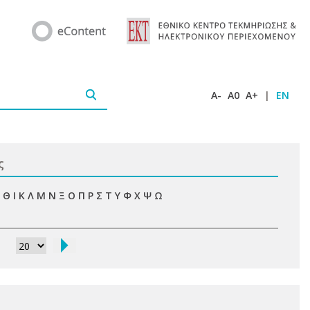
A-
A0
A+
|
EN
ς
Θ
Ι
Κ
Λ
Μ
Ν
Ξ
Ο
Π
Ρ
Σ
Τ
Υ
Φ
Χ
Ψ
Ω