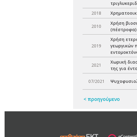
τριγλυκερι
2018
Χρηματοοικ
Χρήση βιοση
2010
(πέστροφα)
Χρήση ετερ
2019
γεωργικών 
εντομοκτόν
Χωρική δια
2021
της για έν
07/2021
Ψυχοφυσιολ
< προηγούμενο