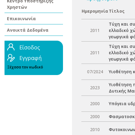
Κέντρο Υποστήριξης
Χρηστών
Ημερομηνία
Τίτλος
Επικοινωνία
Τύχη και σ
Ανοικτά Δεδομένα
2011
ελλαδικό χ
γεωργικά φ
Τύχη και σ
Είσοδος
2011
ελλαδικό χ
Εγγραφή
γεωργικά φ
Ξέχασα τον κωδικό
07/2024
Υιοθέτηση 
Υιοθέτηση 
2023
Δυτικής Μα
2000
Υπόγεια υδ
2000
Φασματοσκοπ
2010
Φυτοκοινων