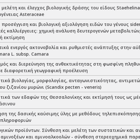
μελέτη και έλεγχος βιολογικής δράσης του είδους Staehelina u
ογένειας Asteraceae
προσέγγιση και βιολογική αξιολόγηση ειδών του γένους sideri
κές καλλιέργειες: χημική ανάλυση δευτερογενών μεταβολιτών
ή εκτίμηση
ικά ενεργός ακτονοβολία και ρυθμιστές ανάπτυξης στην αύ
ara L. subsp. Camara
μός και διερεύνηση της ανθεκτικότητας στη φωσφίνη πληθ
ε διαφορετική γεωγραφική προέλευση
τικά βιολογίας, μορφολογίας, ανταγωνιστικότητας, αντιμετώ
ου ζιζανίου μυρώνι (Scandix pecten - veneris)
τικά των εδαφών της Θεσσαλονίκης και εκτίμησή τους ως μ
άσινου
ση της δασικής καύσιμης ύλης με μεθόδους τηλεπισκόπησης
 πληροφοριών
ργικών προϊόντων. Σύνθεση και μελέτη των συστατικών και α
 αμινοξέων και αμινοαλκοολών - σύνθεση στερεοχημικά πα