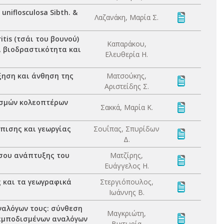
niflosculosa Sibth. &
Λαζανάκη, Μαρία Σ.
tis (τσάι του βουνού)
Καπαράκου,
, βιοδραστικότητα και
Ελευθερία Η.
ξηση και άνθηση της
Ματσούκης,
Αριστείδης Σ.
υσμών κολεοπτέρων
Σακκά, Μαρία Κ.
πισης και γεωργίας
Σουΐπας, Σπυρίδων
Δ.
έσου ανάπτυξης του
Ματζίρης,
Ευάγγελος Η.
 και τα γεωγραφικά
Στεργιόπουλος,
Ιωάννης Β.
ναλόγων τους: σύνθεση
Μαγκριώτη,
ρεμποδισμένων αναλόγων
Βικτωρία