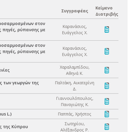
Κείμενο
Συγγραφέας
Διατριβής
προσαρμοσμένων στον
Καρανάσιος,
ς πηγές, ρύπανσης με
Ευάγγελος Χ.
προσαρμοσμένων στον
Καρανάσιος,
ς πηγές, ρύπανσης με
Ευάγγελος Χ.
Χαραλαμπίδου,
ανίες
Αθηνά Κ.
ς των γεωργών της
Παλτάκη, Αικατερίνη
Δ.
Γιαννουλόπουλος,
Παναγιώτης Κ.
s L.)
Παππάς, Χρήστος
Σωτηρίου,
ς της Κύπρου
Αλέξανδρος Ρ.