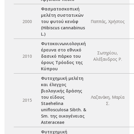
Φασματοσκοπική
μελέτη συστατικών
2000
του φυτού κενάφ
Παππάς, Χρήστος
(Hibiscus cannabinus
L.)
Φυτοκοινωνιολογική
έρευνα στο εθνικό
Σωτηρίου,
2010
δασικό πάρκο του
Αλέξανδρος Ρ.
όρους Τρόοδος της
Κύπρου
Φυτοχημική μελέτη
και έλεγχος
βιολογικής δράσης
του είδους
Λαζανάκη, Μαρία
2015
Staehelina
Σ.
uniflosculosa Sibth. &
Sm. της οικογένειας
Asteraceae
Φυτοχημική