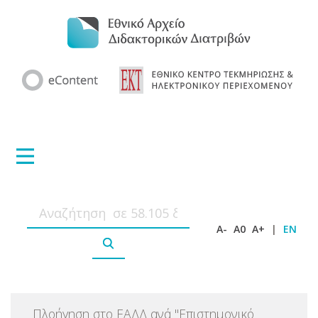
A-
A0
A+
|
EN
Πλοήγηση στο ΕΑΔΔ ανά
"
Επιστημονικό