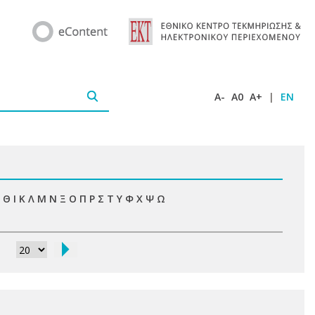
A-
A0
A+
|
EN
Θ
Ι
Κ
Λ
Μ
Ν
Ξ
Ο
Π
Ρ
Σ
Τ
Υ
Φ
Χ
Ψ
Ω