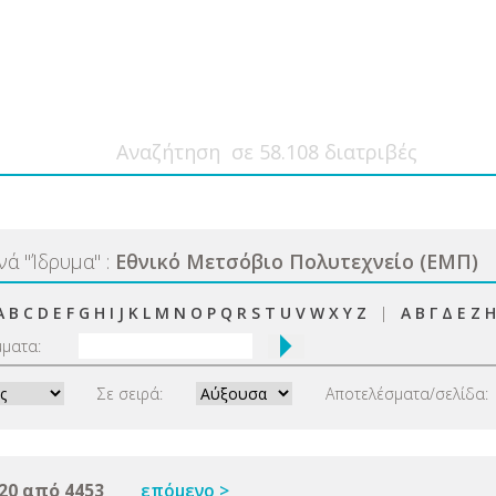
ανά
"
Ίδρυμα
"
:
Εθνικό Μετσόβιο Πολυτεχνείο (ΕΜΠ)
A
B
C
D
E
F
G
H
I
J
K
L
M
N
O
P
Q
R
S
T
U
V
W
X
Y
Z
|
Α
Β
Γ
Δ
Ε
Ζ
Η
μματα:
Σε σειρά:
Αποτελέσματα/σελίδα:
20 από 4453
επόμενο >