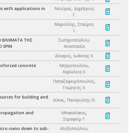
s with applications in
Ντούρας, Δημήτριος
Γ.
Μαρούλης, Σταύρος
Ι.
ΡΟ ΒΛΗΜΑΤΑ ΤΗΣ
Σωτηροπούλου,
 SPIN
Αναστασία
Δίκαρος, Ιωάννης Χ.
inforced concrete
Μητροπούλου,
Χαρίκλεια Χ.
Παπαζαφειρόπουλος,
Γεώργιος Χ.
urces for building and
Λύκας, Παναγιώτης Θ.
propagation and
Μπακαλάκος,
Σεραφείμ Γ.
micro-nano down to sub-
Αλεξοπούλου,