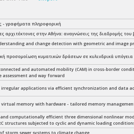
ες - γραφήματα πληροφορική
ες αρχιτέκτονες στην Αθήνα: αναγνώσεις της διαδρομής του 
derstanding and change detection with geometric and image pr
ική προσομοίωση κυματικών δράσεων σε κυλινδρικά υπόγεια
connected and automated mobility (CAM) in cross-border conditi
e assessment and way forward
 irregular applications via efficient synchronization and data a
g virtual memory with hardware - tailored memory managemen
and computationally efficient three dimensional nonlinear mode
RC structures subjected to cyclic and dynamic loading condition
of storm sewer systems to climate change