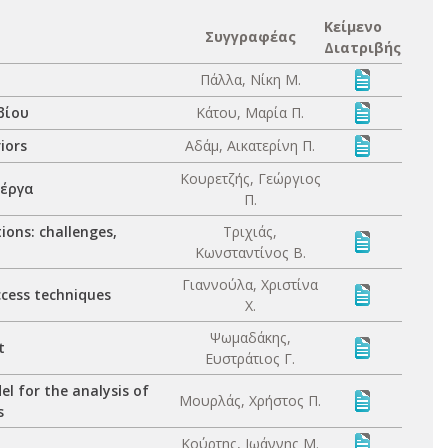
Κείμενο
Συγγραφέας
Διατριβής
Πάλλα, Νίκη Μ.
βίου
Κάτου, Μαρία Π.
iors
Αδάμ, Αικατερίνη Π.
Κουρετζής, Γεώργιος
 έργα
Π.
ons: challenges,
Τριχιάς,
Κωνσταντίνος Β.
Γιαννούλα, Χριστίνα
ccess techniques
Χ.
Ψωμαδάκης,
t
Ευστράτιος Γ.
l for the analysis of
Μουρλάς, Χρήστος Π.
s
Κούρτης, Ιωάννης Μ.