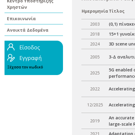
Κέντρο Υποστήριξης
Χρηστών
Ημερομηνία
Τίτλος
Επικοινωνία
2003
(0,1) πίνακ
Ανοικτά Δεδομένα
2018
15+1 γυναίκ
2024
3D scene un
Είσοδος
2005
3-Δ αναλυτ
Εγγραφή
Ξέχασα τον κωδικό
5G enabled 
2025
performanc
2022
Accelerating
12/2025
Acceleratin
An accurate 
2019
large-scale 
2021
Adaptation 