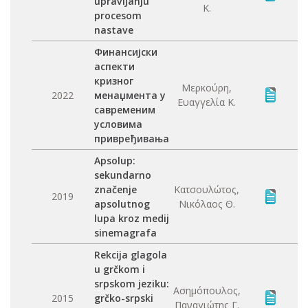
upravljanju
Κ.
procesom
nastave
Финансијски
аспекти
кризног
Μερκούρη,
2022
менаџмента у
Ευαγγελία Κ.
савременим
условима
привређивања
Apsolup:
sekundarno
značenje
Κατσουλώτος,
2019
apsolutnog
Νικόλαος Θ.
lupa kroz medij
sinemagrafa
Rekcija glagola
u grčkom i
srpskom jeziku:
Ασημόπουλος,
2015
grčko-srpski
Παναγιώτης Γ.