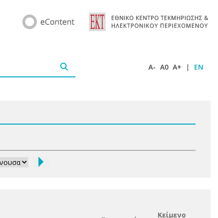
A-
A0
A+
|
EN
Κείμενο