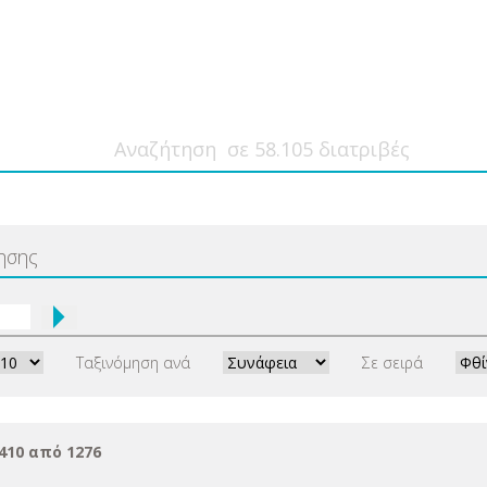
ησης
Ταξινόμηση ανά
Σε σειρά
410 από 1276