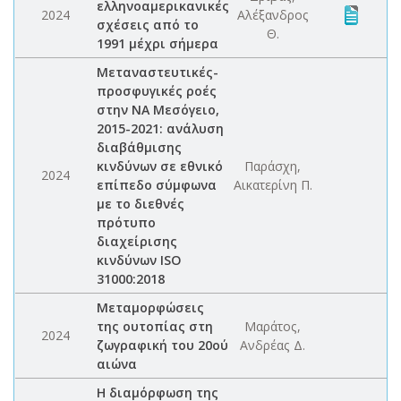
ελληνοαμερικανικές
2024
Αλέξανδρος
σχέσεις από το
Θ.
1991 μέχρι σήμερα
Μεταναστευτικές-
προσφυγικές ροές
στην ΝΑ Μεσόγειο,
2015-2021: ανάλυση
διαβάθμισης
κινδύνων σε εθνικό
Παράσχη,
2024
επίπεδο σύμφωνα
Αικατερίνη Π.
με το διεθνές
πρότυπο
διαχείρισης
κινδύνων ISO
31000:2018
Μεταμορφώσεις
της ουτοπίας στη
Μαράτος,
2024
ζωγραφική του 20ού
Ανδρέας Δ.
αιώνα
Η διαμόρφωση της