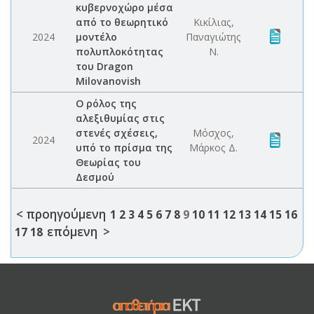
κυβερνοχώρο μέσα
από το θεωρητικό
Κικίλιας,
2024
μοντέλο
Παναγιώτης
πολυπλοκότητας
Ν.
του Dragon
Milovanovish
Ο ρόλος της
αλεξιθυμίας στις
στενές σχέσεις,
Μόσχος,
2024
υπό το πρίσμα της
Μάρκος Δ.
Θεωρίας του
Δεσμού
< προηγούμενη
1
2
3
4
5
6
7
8
9
10
11
12
13
14
15
16
επόμενη >
17
18