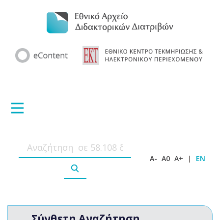
A-
A0
A+
|
EN
Σύνθετη Αναζήτηση