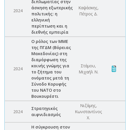
διπλωματίας στην
άσκηση εξωτερικής
Καψάσκης,
2024
πολιτικής: η
Πέτρος Δ.
ελληνική
περίπτωση και η
διεθνής εμπειρία
Ο ρόλος των ΜΜΕ
της ΠΓΔΜ (Βόρειας
Μακεδονίας) στη
διαμόρφωση της
κοινής γνώμης για
Στάμου,
2024
το ζήτημα του
Μιχαήλ Ν.
ονόματος μετά τη
Σύνοδο Κορυφής
του ΝΑΤΟ στο
Βουκουρέστι
Νιζάμης,
Στρατηγικός
2024
Κωνσταντίνος
αιφνιδιασμός
Χ.
Η σύγκρουση στον