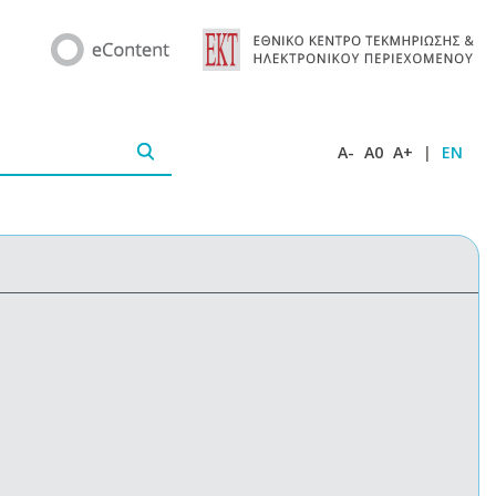
A-
A0
A+
|
EN