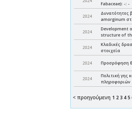
2024
Fabaceae): -: -
Δυνατότητες β
2024
amorginum στη
Development of
2024
structure of t
Κλαδικές δρασ
2024
στοιχεία
2024
Προσρόφηση θ
Πολιτική γης 
2024
πληροφοριών
< προηγούμενη
1
2
3
4
5