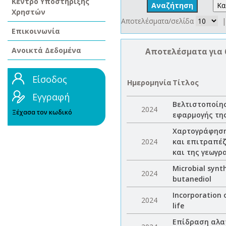
Κέντρο Υποστήριξης
Χρηστών
Αποτελέσματα/σελίδα
|
Επικοινωνία
Ανοικτά Δεδομένα
Αποτελέσματα για 
Είσοδος
Ημερομηνία
Τίτλος
Εγγραφή
Βελτιστοποίησ
2024
Ξέχασα τον κωδικό
εφαρμογής της
Χαρτογράφηση
2024
και επιτραπέζ
και της γεωγρ
Microbial synt
2024
butanediol
Incorporation 
2024
life
Επίδραση αλατ