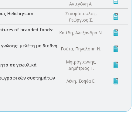
Αντιγόνη Α.
υς Helichrysum
Σταυρόπουλος,
Γεώργιος Σ.
atures of branded foods:
Κατίδη, Αλεξάνδρα Ν.
γνώσης: μελέτη με διεθνή
Γούτα, Πηνελόπη Ν.
Μητρόγιαννης,
ητα σε γεωυλικά
Δημήτριος Γ.
 γεωγραφικών συστημάτων
Λένη, Σοφία Ε.