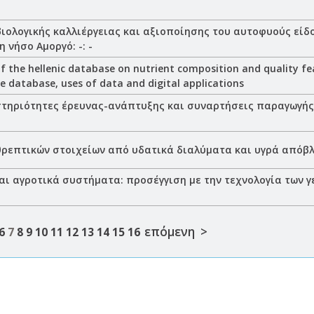
ιολογικής καλλιέργειας και αξιοποίησης του αυτοφυούς είδο
 νήσο Αμοργό: -: -
 the hellenic database on nutrient composition and quality fe
he database, uses of data and digital applications
τηριότητες έρευνας-ανάπτυξης και συναρτήσεις παραγωγής 
ρεπτικών στοιχείων από υδατικά διαλύματα και υγρά απόβλ
και αγροτικά συστήματα: προσέγγιση με την τεχνολογία των
επόμενη >
6
7
8
9
10
11
12
13
14
15
16