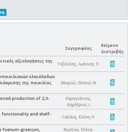
Κείμενο
Συγγραφέας
Διατριβής
ιτικές αξιολογήσεις της
Γαζούλης, Ιωάννης Π.
οποικιλιακών ελαιόλαδων
διάκρισης της ποικιλίας
Μικρού, Θεανώ Ν.
anced production of 2,3-
Καραγιάννης,
Δημήτριος Ι.
functionality and shelf-
Γαλάνη, Ελένη Η.
la foenum-graecum,
Φωλίνα, Ελένη-