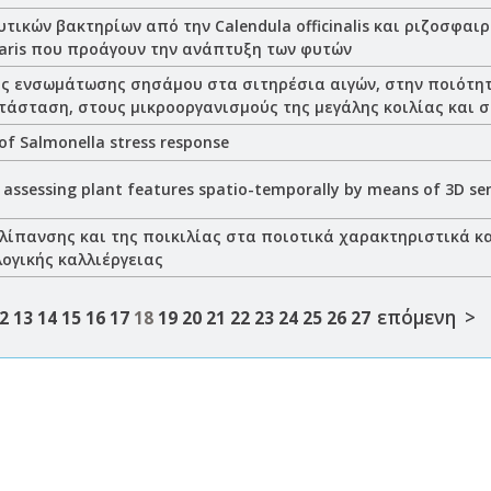
τικών βακτηρίων από την Calendula officinalis και ριζοσφαι
garis που προάγουν την ανάπτυξη των φυτών
ς ενσωμάτωσης σησάμου στα σιτηρέσια αιγών, στην ποιότητ
τάσταση, στους μικροοργανισμούς της μεγάλης κοιλίας και 
of Salmonella stress response
 assessing plant features spatio-temporally by means of 3D sen
λίπανσης και της ποικιλίας στα ποιοτικά χαρακτηριστικά κα
λογικής καλλιέργειας
επόμενη >
2
13
14
15
16
17
18
19
20
21
22
23
24
25
26
27