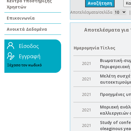
Κέντρο Υποστήριξης
Χρηστών
Αποτελέσματα/σελίδα
|
Επικοινωνία
Ανοικτά Δεδομένα
Αποτελέσματα για 
Είσοδος
Ημερομηνία
Τίτλος
Εγγραφή
Βιωματική-συ
2021
Ξέχασα τον κωδικό
Περιφερειακή
Μελέτη συσχέτ
2021
αυτοεκτιμούμε
2021
Προηγμένες υ
Μοριακή ανάλ
2021
καλλιεργειών 
Study of confe
2021
oleaginous yea