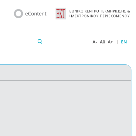
A-
A0
A+
|
EN