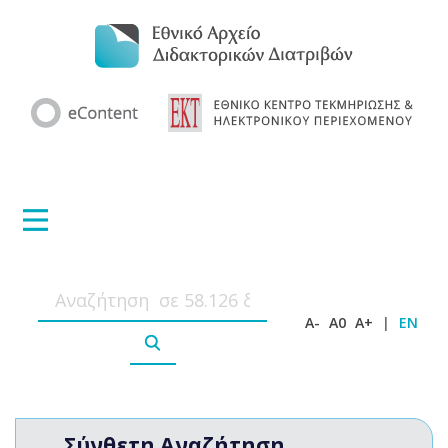
A-
A0
A+
|
EN
Σύνθετη Αναζήτηση