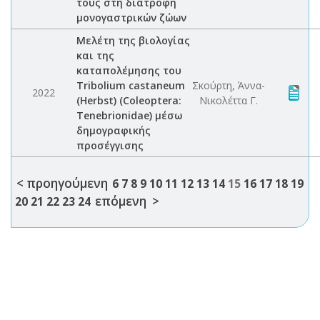
τους στη διατροφή
μονογαστρικών ζώων
Μελέτη της βιολογίας
και της
καταπολέμησης του
Tribolium castaneum
Σκούρτη, Άννα-
2022
(Herbst) (Coleoptera:
Νικολέττα Γ.
Tenebrionidae) μέσω
δημογραφικής
προσέγγισης
< προηγούμενη
6
7
8
9
10
11
12
13
14
15
16
17
18
19
επόμενη >
20
21
22
23
24