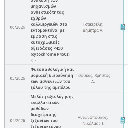
ανάλυση των
μηχανισμών
ανθεκτικότητας
εχθρών
καλλιεργειών στα
Τσακιρέλη,
06/2026
εντομοκτόνα, με
Δήμητρα Α.
έμφαση στις
κυτοχρωμικές
οξειδάσες P450
(cytochrome P450s):
-: -
Φυτοπαθολογική και
μοριακή διερεύνηση
Τσούκας, Χρήστος
05/2026
των ασθενειών του
Δ.
ξύλου της αμπέλου
Μελέτη αξιολόγησης
εναλλακτικών
μεθόδων
διαχείρισης
Αντωνόπουλος,
04/2026
ζιζανίων του
Νικόλαος Ι.
ζιζανιοκτόνου