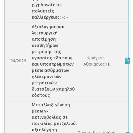
glyphosate σε
πολυετείς
καλλιέργειες: -: -
Αξιολόγηση και
λειτουργική
αποτίμηση
αισθητήρων
μέτρησης της
υγρασίας εδάφους
Φράγκος,
04/2026
και υποστρωμάτων
Αθανάσιος Π.
μέσω ασύρματων
ηλεκτρονικών
μετρητικών
διατάξεων χαμηλού
κόστους
Μεταλλαξιγένεση
μέσω γ-
ακτινοβολίας σε
ποικιλίες μπιζελιού:
αξιολόγηση
Σαρρή, Ευφροσύνη