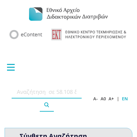
A-
A0
A+
|
EN
Σύνθετη Αναζήτηση