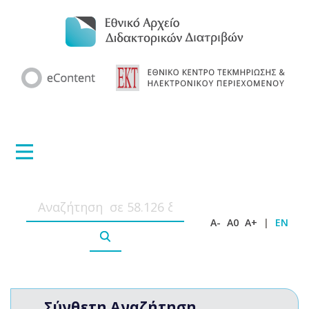
A-
A0
A+
|
EN
Σύνθετη Αναζήτηση