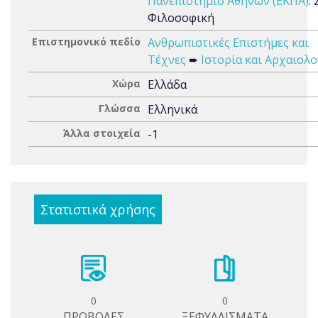
Πανεπιστήμιο Αθηνών (ΕΚΠΑ)
.
Φιλοσοφική
Επιστημονικό πεδίο
Ανθρωπιστικές Επιστήμες και
Τέχνες
➨
Ιστορία και Αρχαιολο
Χώρα
Ελλάδα
Γλώσσα
Ελληνικά
Άλλα στοιχεία
-1
Στατιστικά χρήσης
0
0
ΠΡΟΒΟΛΕΣ
ΞΕΦΥΛΛΙΣΜΑΤΑ