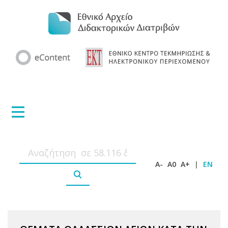
A-
A0
A+
|
EN