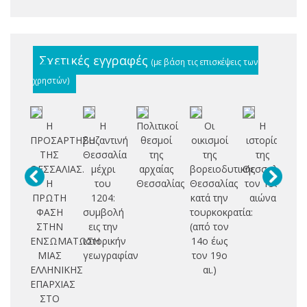
Σχετικές εγγραφές
(με βάση τις επισκέψεις των
χρηστών)
Η
Η
Πολιτικοί
Οι
Η
ΠΡΟΣΑΡΤΗΣΗ
βυζαντινή
θεσμοί
οικισμοί
ιστορία
Ε
ΤΗΣ
Θεσσαλία
της
της
της
ΘΕΣΣΑΛΙΑΣ.
μέχρι
αρχαίας
βορειοδυτικής
Θεσσαλίας
Δ
Η
του
Θεσσαλίας
Θεσσαλίας
τον 13ο
Θ
ΠΡΩΤΗ
1204:
κατά την
αιώνα
ΦΑΣΗ
συμβολή
τουρκοκρατία:
ΣΤΗΝ
εις την
(από τον
Π
ΕΝΣΩΜΑΤΩΣΗ
ιστορικήν
14ο έως
ΜΙΑΣ
γεωγραφίαν
τον 19ο
Τ
ΕΛΛΗΝΙΚΗΣ
αι.)
Σ
ΕΠΑΡΧΙΑΣ
ΣΤΟ
Μ