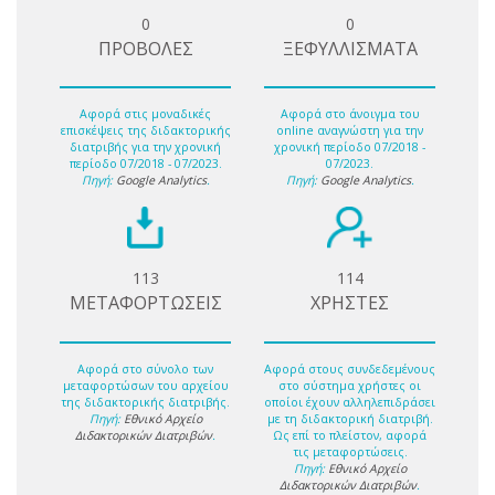
0
0
ΠΡΟΒΟΛΕΣ
ΞΕΦΥΛΛΙΣΜΑΤΑ
Αφορά στις μοναδικές
Αφορά στο άνοιγμα του
επισκέψεις της διδακτορικής
online αναγνώστη για την
διατριβής για την χρονική
χρονική περίοδο 07/2018 -
περίοδο 07/2018 - 07/2023.
07/2023.
Πηγή:
Google Analytics
.
Πηγή:
Google Analytics
.
113
114
ΜΕΤΑΦΟΡΤΩΣΕΙΣ
ΧΡΗΣΤΕΣ
Αφορά στο σύνολο των
Αφορά στους συνδεδεμένους
μεταφορτώσων του αρχείου
στο σύστημα χρήστες οι
της διδακτορικής διατριβής.
οποίοι έχουν αλληλεπιδράσει
Πηγή:
Εθνικό Αρχείο
με τη διδακτορική διατριβή.
Διδακτορικών Διατριβών
.
Ως επί το πλείστον, αφορά
τις μεταφορτώσεις.
Πηγή:
Εθνικό Αρχείο
Διδακτορικών Διατριβών
.