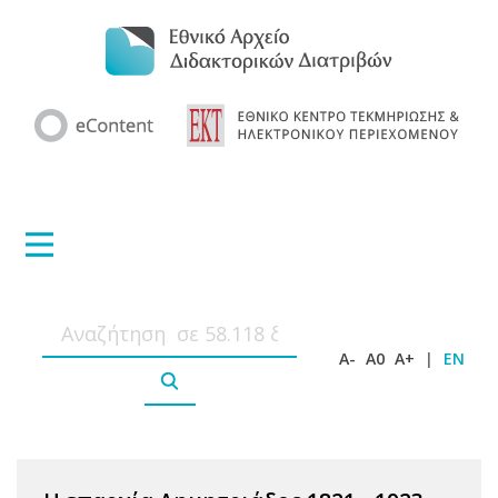
A-
A0
A+
|
EN