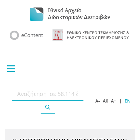
A-
A0
A+
|
EN