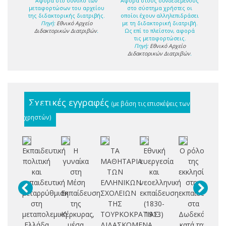
Αφορά στο σύνολο των
Αφορά στους συνδεδεμένους
μεταφορτώσων του αρχείου
στο σύστημα χρήστες οι
της διδακτορικής διατριβής.
οποίοι έχουν αλληλεπιδράσει
Πηγή:
Εθνικό Αρχείο
με τη διδακτορική διατριβή.
Διδακτορικών Διατριβών
.
Ως επί το πλείστον, αφορά
τις μεταφορτώσεις.
Πηγή:
Εθνικό Αρχείο
Διδακτορικών Διατριβών
.
Σχετικές εγγραφές
(με βάση τις επισκέψεις των
χρηστών)
Εκπαιδευτική
Η
ΤΑ
Εθνική
Ο ρόλος
Ι
πολιτική
γυναίκα
ΜΑΘΗΤΑΡΙΑ
ευεργεσία
της
και
στη
ΤΩΝ
και
εκκλησίας
δε
εκπαιδευτική
Μέση
ΕΛΛΗΝΙΚΩΝ
νεοελληνική
στην
εκ
μεταρρύθμιση
Εκπαίδευση
ΣΧΟΛΕΙΩΝ
εκπαίδευση
εκπαίδευση
στη
της
ΤΗΣ
(1830-
στα
Ν
μεταπολεμική
Κέρκυρας,
ΤΟΥΡΚΟΚΡΑΤΙΑΣ.
1913)
Δωδεκάνησα
Κέ
Ελλάδα
μέσα
ΔΙΔΑΣΚΟΜΕΝΑ
κατά την
α