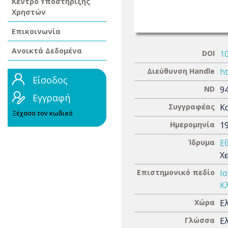
Κέντρο Υποστήριξης
Χρηστών
Επικοινωνία
Ανοικτά Δεδομένα
DOI
1
Διεύθυνση Handle
ht
Είσοδος
ND
9
Εγγραφή
Συγγραφέας
Κ
Ξέχασα τον κωδικό
Ημερομηνία
1
Ίδρυμα
Ε
Χ
Επιστημονικό πεδίο
Ια
Κλ
Χώρα
Ε
Γλώσσα
Ε