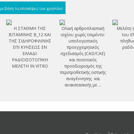
(με βάση τις επισκέψεις των χρηστών)
Η ΣΤΑΘΜΗ ΤΗΣ
Ολική αρθροπλαστική
Μελέτη τ
ΒΙΤΑΜΙΝΗΣ Β_12 ΚΑΙ
ισχίου χωρίς τσιμέντο:
του Ε
ΤΗΣ ΣΙΔΗΡΟΦΙΛΙΝΗΣ
υπολογιστικός
πληθυ
ΕΠΙ ΚΥΗΣΕΩΣ ΕΝ
προεγχειρητικός
ραδόν
ΕΛΛΑΔΙ:
σχεδιασμός (CAD/CAE)
ΡΑΔΙΟΪΣΟΤΟΠΙΚΗ
και ποσοτικός
ΜΕΛΕΤΗ IN VITRO
προσδιορισμός της
περιπροθετικής οστικής
αναγέννησης και
ανακατασκεής με ...