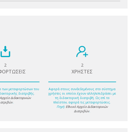
2
2
ΦΟΡΤΩΣΕΙΣ
ΧΡΗΣΤΕΣ
ο των μεταφορτώσων του
Αφορά στους συνδεδεμένους στο σύστημα
δακτορικής διατριβής.
χρήστες οι οποίοι έχουν αλληλεπιδράσει με
 Αρχείο Διδακτορικών
τη διδακτορική διατριβή. Ως επί το
ιατριβών
.
πλείστον, αφορά τις μεταφορτώσεις.
Πηγή:
Εθνικό Αρχείο Διδακτορικών
Διατριβών
.