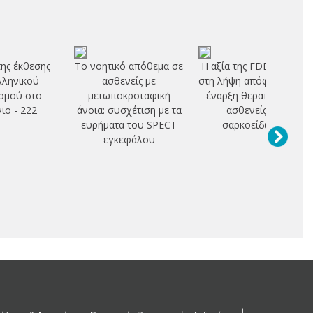
ης έκθεσης
Το νοητικό απόθεμα σε
Η αξία της FDE PET/CT
λληνικού
ασθενείς με
στη λήψη απόφασης για
σμού στο
μετωποκροταφική
έναρξη θεραπείας σε
ιο - 222
άνοια: συσχέτιση με τα
ασθενείς με
ευρήματα του SPECT
σαρκοείδωση
εγκεφάλου