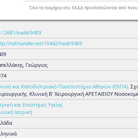
Όλα τα τεκμήρια στο ΕΑΔΔ προστατεύονται από πνευμ
0.12681/eadd/9409
tp://hdl.handle.net/10442/hedi/9409
409
απελλάκης, Γεώργιος
974
θνικό και Καποδιστριακό Πανεπιστήμιο Αθηνών (ΕΚΠΑ)
. Σ
ειρουργικής. Κλινική Β' Χειρουργική ΑΡΕΤΑΙΕΙΟΥ Νοσοκομ
τρική και Επιστήμες Υγείας
ινική Ιατρική
λλάδα
λληνικά