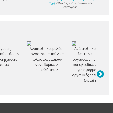
Πηγή:
Εθνικό Αρχείο Διδακτορικών
Διατριβών
.
ργασίες
Ανάπτυξη και μελέτη
Ανάπτυξη και μελέτη
κών υλικών
μονοστρωματικών και
λεπτών υμενίων
ομηχανικές
πολυστρωματικών
οργανικών ημιαγωγών
ότητες
νανοδομικών
και υβριδικών υλικών
επικαλύψεων
για εφαρμογή σε
οργανικές ηλεκτρονικές
διατάξεις