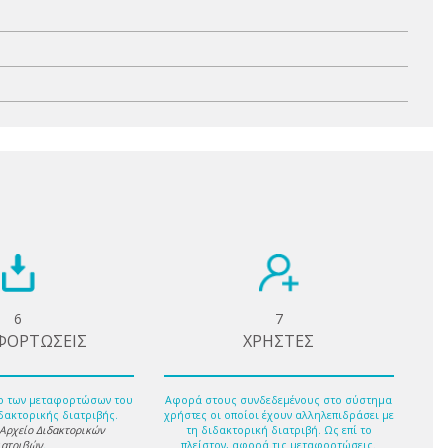
6
7
ΦΟΡΤΩΣΕΙΣ
ΧΡΗΣΤΕΣ
ο των μεταφορτώσων του
Αφορά στους συνδεδεμένους στο σύστημα
δακτορικής διατριβής.
χρήστες οι οποίοι έχουν αλληλεπιδράσει με
 Αρχείο Διδακτορικών
τη διδακτορική διατριβή. Ως επί το
ιατριβών
.
πλείστον, αφορά τις μεταφορτώσεις.