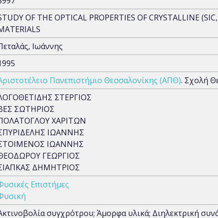
8997
STUDY OF THE OPTICAL PROPERTIES OF CRYSTALLINE (SIC
MATERIALS
Πεταλάς, Ιωάννης
1995
Αριστοτέλειο Πανεπιστήμιο Θεσσαλονίκης (ΑΠΘ)
. Σχολή 
ΛΟΓΟΘΕΤΙΔΗΣ ΣΤΕΡΓΙΟΣ
ΒΕΣ ΣΩΤΗΡΙΟΣ
ΠΟΛΑΤΟΓΛΟΥ ΧΑΡΙΤΩΝ
ΣΠΥΡΙΔΕΛΗΣ ΙΩΑΝΝΗΣ
ΣΤΟΙΜΕΝΟΣ ΙΩΑΝΝΗΣ
ΘΕΟΔΩΡΟΥ ΓΕΩΡΓΙΟΣ
ΣΙΑΠΚΑΣ ΔΗΜΗΤΡΙΟΣ
Φυσικές Επιστήμες
Φυσική
Ακτινοβολία συγχρότρου; Άμορφα υλικά; Διηλεκτρική συν