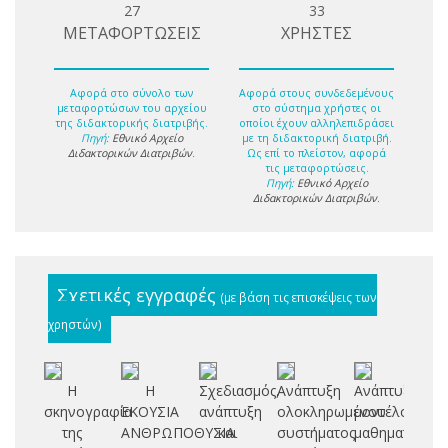
27
33
ΜΕΤΑΦΟΡΤΩΣΕΙΣ
ΧΡΗΣΤΕΣ
Αφορά στο σύνολο των
Αφορά στους συνδεδεμένους
μεταφορτώσων του αρχείου
στο σύστημα χρήστες οι
της διδακτορικής διατριβής.
οποίοι έχουν αλληλεπιδράσει
Πηγή:
Εθνικό Αρχείο
με τη διδακτορική διατριβή.
Διδακτορικών Διατριβών
.
Ως επί το πλείστον, αφορά
τις μεταφορτώσεις.
Πηγή:
Εθνικό Αρχείο
Διδακτορικών Διατριβών
.
Σχετικές εγγραφές
(με βάση τις επισκέψεις των
χρηστών)
Η
Η
Σχεδιασμός,
Ανάπτυξη
Ανάπτυξη
σκηνογραφία
ΕΚΟΥΣΙΑ
ανάπτυξη
ολοκληρωμένου
μοντέλου
Ε
της
ΑΝΘΡΩΠΟΘΥΣΙΑ
και
συστήματος
μαθηματικού
Α