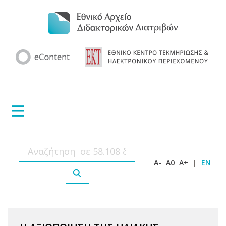
A-
A0
A+
|
EN