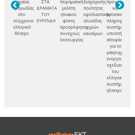
αρχαίας
ΣΤΑ
πειραματική
διαχείρισης
προγραμματι
τραγωδίας
ΔΡΑΜΑΤΑ
μελέτη
ποιότητας
και
Ε
στο
ΤΟΥ
ηλιακού
εφοδιαστικής
κατασκευή
σύγχρονο
ΕΥΡΙΠΙΔΗ
ψύκτη
αλυσίδας
πληροφοριακ
Ε
ελληνικό
προσρόφησης
υγρών
συστήματος
Κ
θέατρο
συνεχούς
καυσίμων
υποστήριξης
λειτουργίας
αποφάσεων
Ε
για το
Ε
μακροχρόνιο
Ε
ενεργειακό
Α
σχεδιασμό
του
ελληνικού
συστήματος
ηλεκτροπαρα