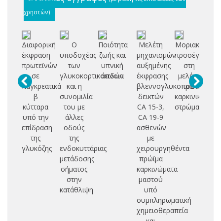
χρηστών)
Διαφορική
Ο
Ποιότητα
Μελέτη
Μοριακή
Μ
έκφραση
υποδοχέας
ζωής και
μηχανισμών
προσέγγιση
πρωτεϊνών
των
υπνική
αυξημένης
στη
νη
σε
γλυκοκορτικοειδών
άπνοια
έκφρασης
μελέτη
παγκρεατικά
και η
βλεννογλυκοπρωτεϊνικώ
του
la
β
συνομιλία
δεικτών
καρκινικού
ν
κύτταρα
του με
CA 15-3,
στρώματος
π
υπό την
άλλες
CA 19-9
επίδραση
οδούς
ασθενών
β
της
της
με
αι
γλυκόζης
ενδοκυττάριας
χειρουργηθέντα
ι
μετάδοσης
πρώϊμα
σήματος
καρκινώματα
στην
μαστού
κατάθλιψη
υπό
συμπληρωματική
χημειοθεραπεία
και