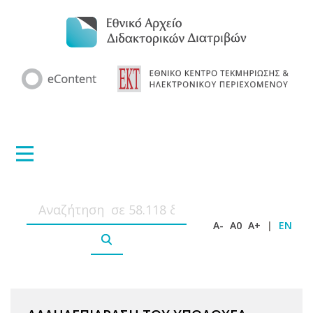
A-
A0
A+
|
EN