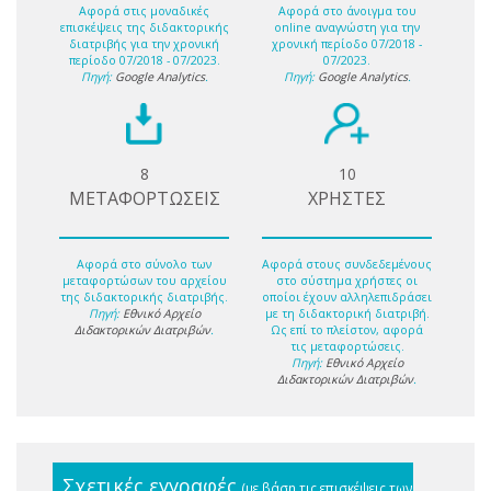
Αφορά στις μοναδικές
Αφορά στο άνοιγμα του
επισκέψεις της διδακτορικής
online αναγνώστη για την
διατριβής για την χρονική
χρονική περίοδο 07/2018 -
περίοδο 07/2018 - 07/2023.
07/2023.
Πηγή:
Google Analytics
.
Πηγή:
Google Analytics
.
8
10
ΜΕΤΑΦΟΡΤΩΣΕΙΣ
ΧΡΗΣΤΕΣ
Αφορά στο σύνολο των
Αφορά στους συνδεδεμένους
μεταφορτώσων του αρχείου
στο σύστημα χρήστες οι
της διδακτορικής διατριβής.
οποίοι έχουν αλληλεπιδράσει
Πηγή:
Εθνικό Αρχείο
με τη διδακτορική διατριβή.
Διδακτορικών Διατριβών
.
Ως επί το πλείστον, αφορά
τις μεταφορτώσεις.
Πηγή:
Εθνικό Αρχείο
Διδακτορικών Διατριβών
.
Σχετικές εγγραφές
(με βάση τις επισκέψεις των