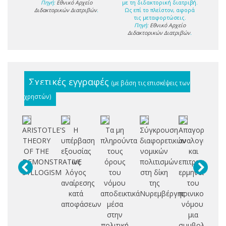
Πηγή:
Εθνικό Αρχείο
με τη διδακτορική διατριβή.
Διδακτορικών Διατριβών
.
Ως επί το πλείστον, αφορά
τις μεταφορτώσεις.
Πηγή:
Εθνικό Αρχείο
Διδακτορικών Διατριβών
.
Σχετικές εγγραφές
(με βάση τις επισκέψεις των
χρηστών)
ARISTOTLE'S
Η
Τα μη
Σύγκρουση
Απαγορευμέν
Η
THEORY
υπέρβαση
πληρούντα
διαφορετικών
αναλογία
OF THE
εξουσίας
τους
νομικών
και
ισ
DEMONSTRATIVE
ως
όρους
πολιτισμών
επιτρεπτή
SYLLOGISM
λόγος
του
στη δίκη
ερμηνεία
ό
αναίρεσης
νόμου
της
του
κατά
αποδεικτικά
Νυρεμβέργης
ποινικού
δι
αποφάσεων
μέσα
νόμου:
πρ
στην
μια
πολιτική
συμβολή
δ