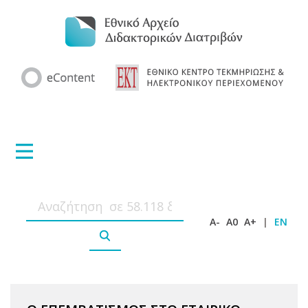
A-
A0
A+
|
EN