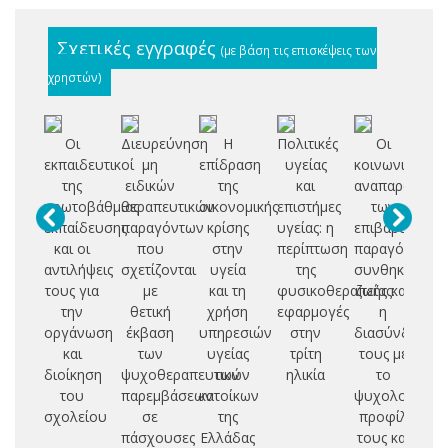
Σχετικές εγγραφές
(με βάση τις επισκέψεις των
χρηστών)
Οι
Διευρεύνηση
Η
Πολιτικές
Οι
Επ
εκπαιδευτικοί
μη
επίδραση
υγείας
κοινωνικές
ε
της
ειδικών
της
και
αναπαραστάσε
πρωτοβάθμιας
θεραπευτικών
οικονομικής
επιστήμες
των
εκπαίδευσης
παραγόντων
κρίσης
υγείας: η
επιβαρυντικώ
α
και οι
που
στην
περίπτωση
παραγόντων
αντιλήψεις
σχετίζονται
υγεία
της
συνθηκών
συ
τους για
με
και τη
φυσικοθεραπείας:
ζωής και
μ
την
θετική
χρήση
εφαρμογές
η
πρ
οργάνωση
έκβαση
υπηρεσιών
στην
διασύνδεσή
και
των
υγείας
τρίτη
τους με
επ
διοίκηση
ψυχοθεραπευτικών
των
ηλικία
το
ε
του
παρεμβάσεων
κατοίκων
ψυχολογικό
σχολείου
σε
της
προφίλ
εκ
πάσχουσες
Ελλάδας
τους και
κ