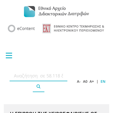
A-
A0
A+
|
EN