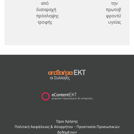
από
την
ε
διαταραχή
πρωτοβάθμια
εκ
πρόσληψης
φροντίδα
π
τροφής
υγείας