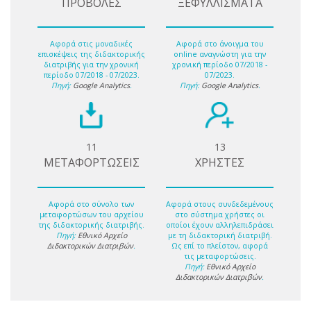
ΠΡΟΒΟΛΕΣ
ΞΕΦΥΛΛΙΣΜΑΤΑ
Αφορά στις μοναδικές
Αφορά στο άνοιγμα του
επισκέψεις της διδακτορικής
online αναγνώστη για την
διατριβής για την χρονική
χρονική περίοδο 07/2018 -
περίοδο 07/2018 - 07/2023.
07/2023.
Πηγή:
Google Analytics
.
Πηγή:
Google Analytics
.
11
13
ΜΕΤΑΦΟΡΤΩΣΕΙΣ
ΧΡΗΣΤΕΣ
Αφορά στο σύνολο των
Αφορά στους συνδεδεμένους
μεταφορτώσων του αρχείου
στο σύστημα χρήστες οι
της διδακτορικής διατριβής.
οποίοι έχουν αλληλεπιδράσει
Πηγή:
Εθνικό Αρχείο
με τη διδακτορική διατριβή.
Διδακτορικών Διατριβών
.
Ως επί το πλείστον, αφορά
τις μεταφορτώσεις.
Πηγή:
Εθνικό Αρχείο
Διδακτορικών Διατριβών
.