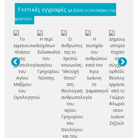
Σχετικές εγγραφές
(με βάση τις επισκέψεις των
χρηστών)
Το
Η περί
Ο
Η
Δημιουργία,
Ον
ερμηνευτικό
εσχάτων
άνθρωπος
σωτηρία
ιστορία,
πλαίσιο
διδασκαλία
της εν
του
έσχατα
γν
της
του
Χριστώ
ανθρώπου
στη
χριστολογίας
αγίου
κοινωνίας.:
κατά τον
σύγχρονη
τρ
του
Γρηγορίου
"Μετοχή
Άγιο
ορθόδοξη
τ
Αγίου
Νύσσης
Θεού"
Ιωάννη
θεολογική
Α
Μαξίμου
στη
το
ερμηνευτική:
του
θεολογική
Δαμασκηνό
από το
Ομολογητού
ανθρωπολογία
Γεώργιο
του
Φλωρόφσκυ
αγίου
στον
Γρηγορίου
Ιωάννη
του
Ζηζούλια
Θεολόγου
και του