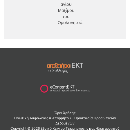
αγίου
Μαξίμου
του
Ομολογητού.