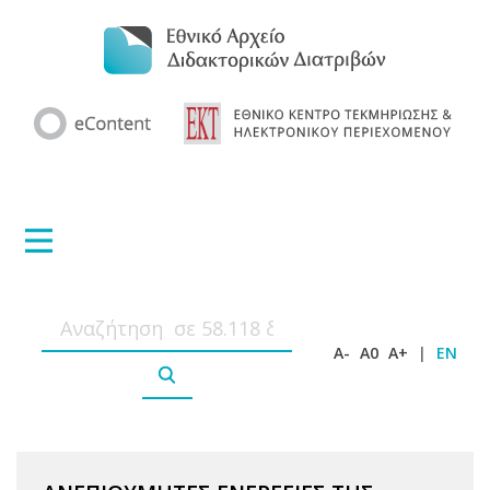
A-
A0
A+
|
EN