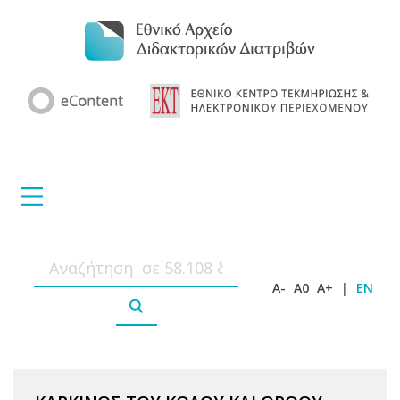
A-
A0
A+
|
EN