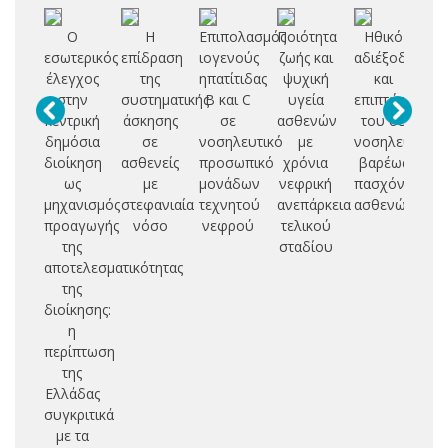
Ο
Η
Επιπολασμός
Ποιότητα
Ηθικό
Α
εσωτερικός
επίδραση
ιογενούς
ζωής και
αδιέξοδο
Ρ
έλεγχος
της
ηπατίτιδας
ψυχική
και
στην
συστηματικής
B και C
υγεία
επιπτώσεις
Ε
κεντρική
άσκησης
σε
ασθενών
του σε
δημόσια
σε
νοσηλευτικό
με
νοσηλευτές
διοίκηση
ασθενείς
προσωπικό
χρόνια
βαρέως
ως
με
μονάδων
νεφρική
πασχόντων
Κ
μηχανισμός
στεφανιαία
τεχνητού
ανεπάρκεια
ασθενών
προαγωγής
νόσο
νεφρού
τελικού
Π
της
σταδίου
αποτελεσματικότητας
Η
της
διοίκησης:
η
περίπτωση
της
Ελλάδας
συγκριτικά
με τα