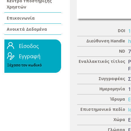
Κέντρο Υποστήριξης
Χρηστών
Επικοινωνία
Ανοικτά Δεδομένα
DOI
1
Διεύθυνση Handle
h
Είσοδος
ND
7
Εγγραφή
Εναλλακτικός τίτλος
P
Ξέχασα τον κωδικό
F
Συγγραφέας
Σ
Ημερομηνία
1
Ίδρυμα
Ε
Επιστημονικό πεδίο
Ι
Χώρα
Ε
Γλώσσα
Ε