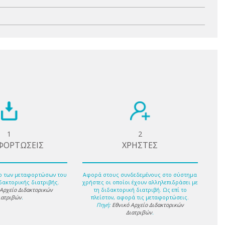
1
2
ΦΟΡΤΩΣΕΙΣ
ΧΡΗΣΤΕΣ
ο των μεταφορτώσων του
Αφορά στους συνδεδεμένους στο σύστημα
δακτορικής διατριβής.
χρήστες οι οποίοι έχουν αλληλεπιδράσει με
 Αρχείο Διδακτορικών
τη διδακτορική διατριβή. Ως επί το
ιατριβών
.
πλείστον, αφορά τις μεταφορτώσεις.
Πηγή:
Εθνικό Αρχείο Διδακτορικών
Διατριβών
.