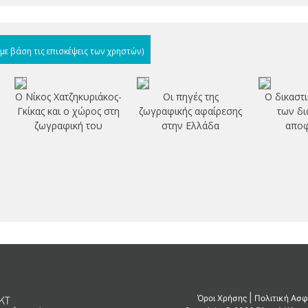
(με βάση τις επισκέψεις των χρηστών)
Ο Νίκος Χατζηκυριάκος-
Οι πηγές της
Ο δικαστ
Γκίκας και ο χώρος στη
ζωγραφικής αφαίρεσης
των δι
ζωγραφική του
στην Ελλάδα
απο