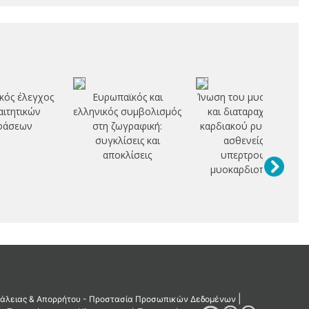
ικός έλεγχος
Ευρωπαϊκός και
Ίνωση του μυοκαρδίου
αιτητικών
ελληνικός συμβολισμός
και διαταραχές του
φάσεων
στη ζωγραφική:
καρδιακού ρυθμού σε
συγκλίσεις και
ασθενείς με
αποκλίσεις
υπερτροφική
μυοκαρδιοπάθεια