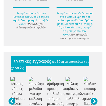
Αφορά στο σύνολο των
Αφορά στους συνδεδεμένους
μεταφορτώσων του αρχείου
στο σύστημα χρήστες οι
της διδακτορικής διατριβής.
οποίοι έχουν αλληλεπιδράσει
Πηγή:
Εθνικό Αρχείο
με τη διδακτορική διατριβή.
Διδακτορικών Διατριβών
.
Ως επί το πλείστον, αφορά
τις μεταφορτώσεις.
Πηγή:
Εθνικό Αρχείο
Διδακτορικών Διατριβών
.
Σχετικές εγγραφές
(με βάση τις επισκέψεις των
χρηστών)
Μεικτές
Επαναληπτικές
Αριθμητική
Μελέτη
Υπολoγιστική
Μ
νόρμες
μέθοδοι
προσομοίωση
ειδικών
προσομοίωση
τύπου
για την
τυρβώδους
κατηγοριών
παράκτιων
Τ
Tsirelson:
επίλυση
ροής και
πολλαπλοτήτων
κυματικών
Χ
μελέτη
μεγάλων
μεταφοράς
επαφής
διεργασιών