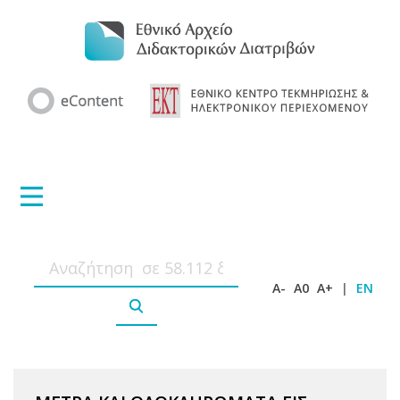
A-
A0
A+
|
EN