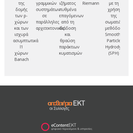
της
γραμμικών
ιζήματος
Riemann
με τη
δομής
συστημάτων
πυθμένα
χρήση
των p-
σε
επαγόμενων
της
χώρων
παράλληλες
από τη
σωματιδιακής
και των
αρχιτεκτονικές
διάδοση
μεθόδου
ισχυρά
και
Smoothed
ασυμπτωτικά
θραύση
Particle
l1
παράκτιων
Hydrodynamic
χώρων
κυματισμών
(SPH)
Banach