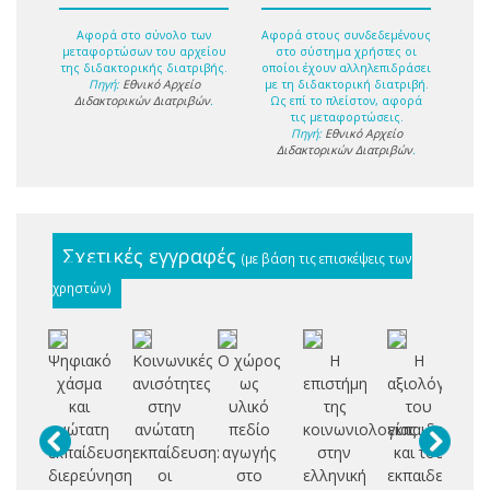
Αφορά στο σύνολο των
Αφορά στους συνδεδεμένους
μεταφορτώσων του αρχείου
στο σύστημα χρήστες οι
της διδακτορικής διατριβής.
οποίοι έχουν αλληλεπιδράσει
Πηγή:
Εθνικό Αρχείο
με τη διδακτορική διατριβή.
Διδακτορικών Διατριβών
.
Ως επί το πλείστον, αφορά
τις μεταφορτώσεις.
Πηγή:
Εθνικό Αρχείο
Διδακτορικών Διατριβών
.
Σχετικές εγγραφές
(με βάση τις επισκέψεις των
χρηστών)
Ψηφιακό
Κοινωνικές
Ο χώρος
Η
Η
Δι
χάσμα
ανισότητες
ως
επιστήμη
αξιολόγηση
φ
και
στην
υλικό
της
του
επ
ανώτατη
ανώτατη
πεδίο
κοινωνιολογίας
εκπαιδευτικο
εκπαίδευση:
εκπαίδευση:
αγωγής
στην
και του
νη
διερεύνηση
οι
στο
ελληνική
εκπαιδευτικο