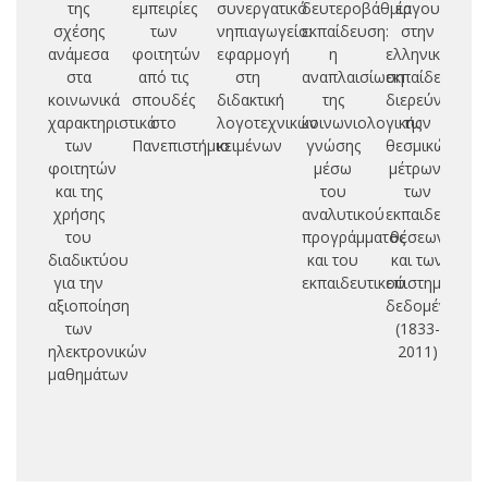
της
εμπειρίες
συνεργατικό
δευτεροβάθμια
έργου
σχέσης
των
νηπιαγωγείο:
εκπαίδευση:
στην
α
ανάμεσα
φοιτητών
εφαρμογή
η
ελληνική
τε
στα
από τις
στη
αναπλαισίωση
εκπαίδευση:
ε
κοινωνικά
σπουδές
διδακτική
της
διερεύνηση
χαρακτηριστικά
στο
λογοτεχνικών
κοινωνιολογικής
των
των
Πανεπιστήμιο
κειμένων
γνώσης
θεσμικών
θε
φοιτητών
μέσω
μέτρων,
έ
και της
του
των
χρήσης
αναλυτικού
εκπαιδευτικώ
του
προγράμματος
θέσεων
διαδικτύου
και του
και των
για την
εκπαιδευτικού
επιστημονικώ
αξιοποίηση
δεδομένων
των
(1833-
ηλεκτρονικών
2011)
μαθημάτων