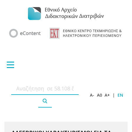
A-
A0
A+
|
EN