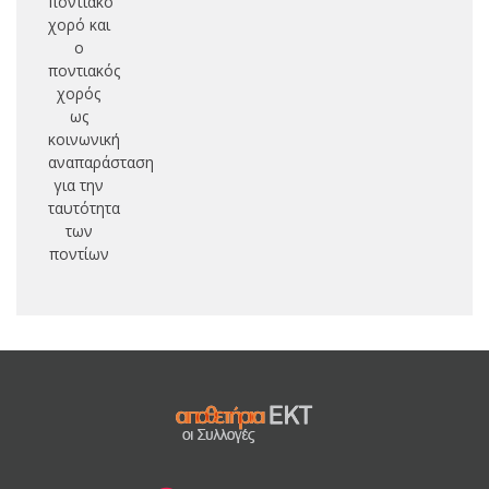
ποντιακό
οθ
χορό και
αυ
ο
ποντιακός
χορός
ως
κοινωνική
αναπαράσταση
για την
ταυτότητα
των
ποντίων