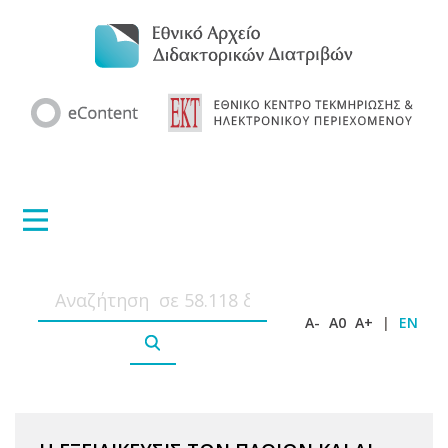
A-
A0
A+
|
EN