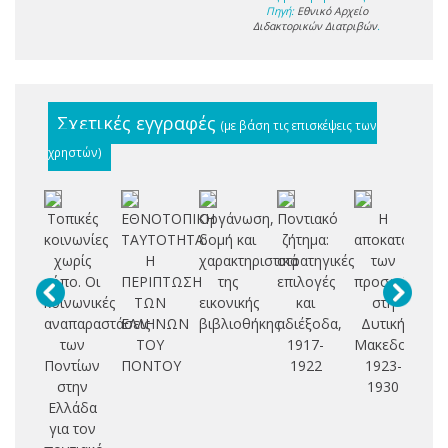
Πηγή:
Εθνικό Αρχείο
Διδακτορικών Διατριβών
.
Σχετικές εγγραφές
(με βάση τις επισκέψεις των
χρηστών)
Τοπικές
ΕΘΝΟΤΟΠΙΚΗ
Οργάνωση,
Ποντιακό
Η
κοινωνίες
ΤΑΥΤΟΤΗΤΑ:
δομή και
ζήτημα:
αποκατάστασ
πρ
χωρίς
Η
χαρακτηριστικά
στρατηγικές
των
τόπο. Οι
ΠΕΡΙΠΤΩΣΗ
της
επιλογές
προσφύγων
Ε
κοινωνικές
ΤΩΝ
εικονικής
και
στη
αναπαραστάσεις
ΕΛΛΗΝΩΝ
βιβλιοθήκης
αδιέξοδα,
Δυτική
Π
των
ΤΟΥ
1917-
Μακεδονία:
Ποντίων
ΠΟΝΤΟΥ
1922
1923-
αυ
στην
1930
κ
Ελλάδα
για τον