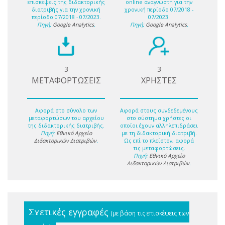
επισκέψεις της διδακτορικής
online αναγνώστη για την
διατριβής για την χρονική
χρονική περίοδο 07/2018 -
περίοδο 07/2018 - 07/2023.
07/2023.
Πηγή:
Google Analytics
.
Πηγή:
Google Analytics
.
3
3
ΜΕΤΑΦΟΡΤΩΣΕΙΣ
ΧΡΗΣΤΕΣ
Αφορά στο σύνολο των
Αφορά στους συνδεδεμένους
μεταφορτώσων του αρχείου
στο σύστημα χρήστες οι
της διδακτορικής διατριβής.
οποίοι έχουν αλληλεπιδράσει
Πηγή:
Εθνικό Αρχείο
με τη διδακτορική διατριβή.
Διδακτορικών Διατριβών
.
Ως επί το πλείστον, αφορά
τις μεταφορτώσεις.
Πηγή:
Εθνικό Αρχείο
Διδακτορικών Διατριβών
.
Σχετικές εγγραφές
(με βάση τις επισκέψεις των