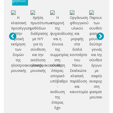
χρηστών)
Η
Χρήση
Η
Οργάνωση
Παρουσίαση
κλασσική
πρωτότυπων
επιρροή
φθογγικού
των
δη
προσέγγιση
μεθόδων
της
υλικού
συνθετών
στην
διάδρασης
ψυχανάλυσης
και
φασματικής
μ
κριτική
με Η/Υ
και η
μορφής
μουσικής
θε
εκτίμηση
για τη
έννοια
στα
δεύτερης
μι
των
σύνθεση
της
διπλά
γενιάς
δομών
και την
συμμετρίας
κοντσέρτα
και της
της
εκτέλεση
στη
του
σύνθεσης
σ
ηλεκτροακουστικής
ηλεκτροακουστικής
σύνθεση
Νίκου
έργων
τε
μουσικής
μουσικής
όπερας:
Σκαλκώτα:
με
σ
ιστορικό
κλασική
σαφείς
υπόβαθρο
παράδοση
αναφορές
ερ
-
και
στη
ανάλυση
καινοτομία
φασματική
π
της
μουσική
θ
όπερας
Ego