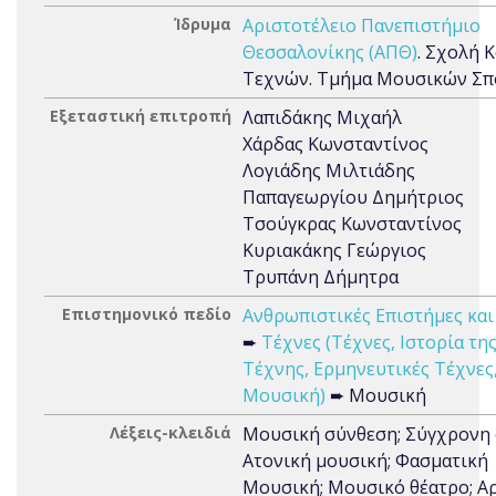
Ίδρυμα
Αριστοτέλειο Πανεπιστήμιο
Θεσσαλονίκης (ΑΠΘ)
. Σχολή 
Τεχνών. Τμήμα Μουσικών Σ
Εξεταστική επιτροπή
Λαπιδάκης Μιχαήλ
Χάρδας Κωνσταντίνος
Λογιάδης Μιλτιάδης
Παπαγεωργίου Δημήτριος
Τσούγκρας Κωνσταντίνος
Κυριακάκης Γεώργιος
Τρυπάνη Δήμητρα
Επιστημονικό πεδίο
Ανθρωπιστικές Επιστήμες και
➨
Τέχνες (Τέχνες, Ιστορία τη
Τέχνης, Ερμηνευτικές Τέχνες
Μουσική)
➨ Μουσική
Λέξεις-κλειδιά
Μουσική σύνθεση; Σύγχρονη 
Ατονική μουσική; Φασματική
Μουσική; Μουσικό θέατρο; Α