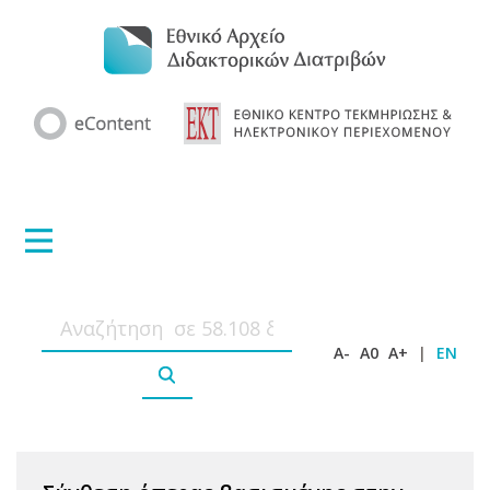
A-
A0
A+
|
EN