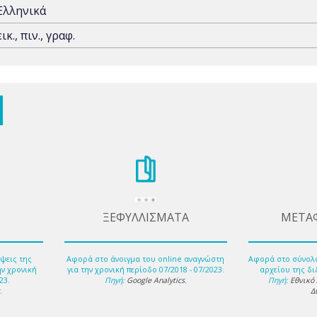
Ελληνικά
εικ., πιν., γραφ.
ΞΕΦΥΛΛΙΣΜΑΤΑ
ΜΕΤΑ
ψεις της
Αφορά στο άνοιγμα του online αναγνώστη
Αφορά στο σύνολ
ην χρονική
για την χρονική περίοδο 07/2018 - 07/2023.
αρχείου της δι
23.
Πηγή:
Google Analytics
.
Πηγή:
Εθνικό
s
.
Δ