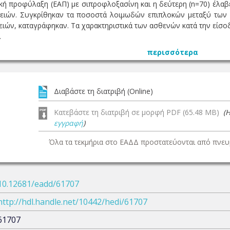
τική προφύλαξη (ΕΑΠ) με σιπροφλοξασίνη και η δεύτερη (n=70) έλ
γειών. Συγκρίθηκαν τα ποσοστά λοιμωδών επιπλοκών μεταξύ των 
γειών, καταγράφηκαν. Τα χαρακτηριστικά των ασθενών κατά την είσο
.
περισσότερα
Διαβάστε τη διατριβή (Online)
Κατεβάστε τη διατριβή σε μορφή PDF (65.48 MB)
(
εγγραφή
)
Όλα τα τεκμήρια στο ΕΑΔΔ προστατεύονται από πνευμ
10.12681/eadd/61707
http://hdl.handle.net/10442/hedi/61707
61707