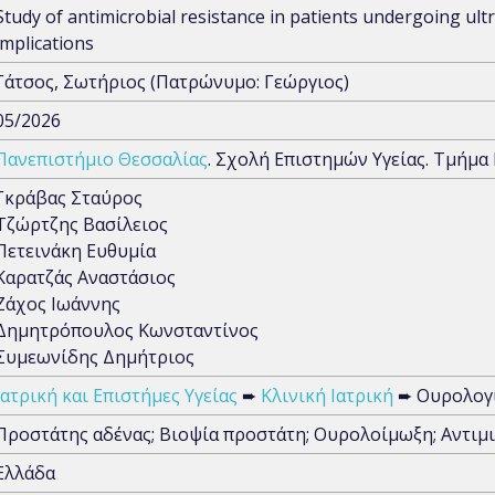
Study of antimicrobial resistance in patients undergoing ultr
implications
Γάτσος, Σωτήριος (Πατρώνυμο: Γεώργιος)
05/2026
Πανεπιστήμιο Θεσσαλίας
. Σχολή Επιστημών Υγείας. Τμήμα 
Γκράβας Σταύρος
Τζώρτζης Βασίλειος
Πετεινάκη Ευθυμία
Καρατζάς Αναστάσιος
Ζάχος Ιωάννης
Δημητρόπουλος Κωνσταντίνος
Συμεωνίδης Δημήτριος
Ιατρική και Επιστήμες Υγείας
➨
Κλινική Ιατρική
➨ Ουρολογ
Προστάτης αδένας; Βιοψία προστάτη; Ουρολοίμωξη; Αντιμ
Ελλάδα