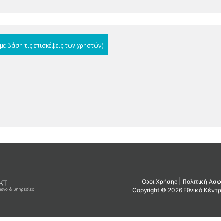
(με βάση τις επισκέψεις των χρηστών)
η