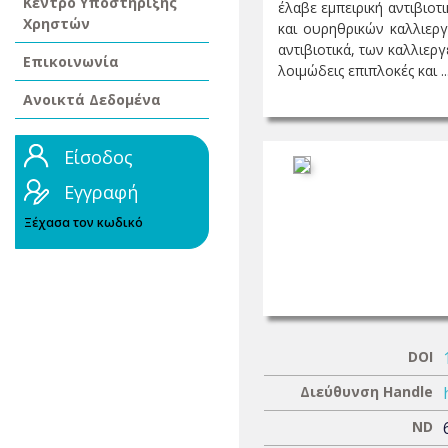
Κέντρο Υποστήριξης
έλαβε εμπειρική αντιβιο
Χρηστών
και ουρηθρικών καλλιερ
αντιβιοτικά, των καλλιερ
Επικοινωνία
λοιμώδεις επιπλοκές και ..
Ανοικτά Δεδομένα
Είσοδος
Εγγραφή
Ξέχασα τον κωδικό
DOI
Διεύθυνση Handle
ND