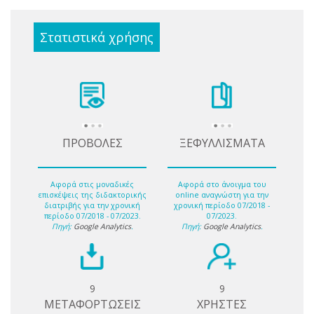
Στατιστικά χρήσης
ΠΡΟΒΟΛΕΣ
ΞΕΦΥΛΛΙΣΜΑΤΑ
Αφορά στις μοναδικές
Αφορά στο άνοιγμα του
επισκέψεις της διδακτορικής
online αναγνώστη για την
διατριβής για την χρονική
χρονική περίοδο 07/2018 -
περίοδο 07/2018 - 07/2023.
07/2023.
Πηγή:
Google Analytics
.
Πηγή:
Google Analytics
.
9
9
ΜΕΤΑΦΟΡΤΩΣΕΙΣ
ΧΡΗΣΤΕΣ