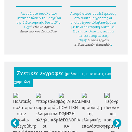
Αφορά στο σύνολο των
Αφορά στους συνδεδεμένους
μεταφορτώσων του αρχείου
στο σύστημα χρήστες οι
της διδακτορικής διατριβής.
οποίοι έχουν αλληλεπιδράσει
Πηγή:
Εθνικό Αρχείο
με τη διδακτορική διατριβή.
Διδακτορικών Διατριβών
.
Ως επί το πλείστον, αφορά
τις μεταφορτώσεις.
Πηγή:
Εθνικό Αρχείο
Διδακτορικών Διατριβών
.
Σχετικές εγγραφές
(με βάση τις επισκέψεις των
χρηστών)
Πολιτικές
Υπερρεαλισμός-
ΜΕΤΑΠΟΛΕΜΙΚΗ
Η
Πεζογραφία,
Πο
πολιτισμού
ερμητισμός:
ΠΟΛΙΤΙΚΗ
πρόσληψη
ιδεολογία
στην
ελληνοϊταλικές
ΠΟΙΗΣΗ.
της
και
Βοσνία-
αλληλεπιδράσεις:
ΙΔΕΟΛΟΓΙΑ
ελληνικής
κοινωνική
ιδ
Ερζεγοβίνη:
οι
ΚΑΙ
επανάστασης
κριτική: