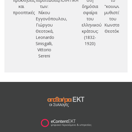
προκλήσεις
περιπτώσεις
ΠΟΙΗΤΙΚΗ
στη
το
και
των:
δημόσια
"κοινωνικό
προοπτικές
Νίκου
σφαίρα
μυθιστόρημα"
Γ
Εγγονόπουλου,
του
του
Ρ
Γιώργου
ελληνικού
Κωνσταντίνο
Θεοτοκά,
κράτους:
Θεοτόκη
Leonardo
(1832-
Sinisgalli,
1920)
Vittorio
Sereni