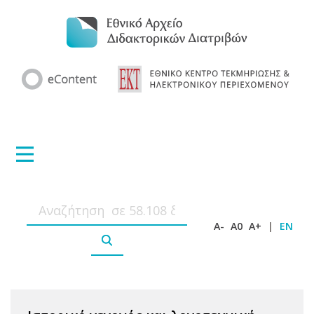
A-
A0
A+
|
EN