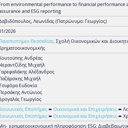
From environmental performance to financial performance an
assurance and ESG reporting
Δαβιδόπουλος, Λεωνίδας (Πατρώνυμο: Γεωργίος)
01/2026
Πανεπιστήμιο Θεσσαλίας
. Σχολή Οικονομικών και Διοικητ
Χρηματοοικονομικής
Κουτούπης Ανδρέας
Νεραντζίδης Μιχαήλ
Γαρεφαλάκης Αλέξανδρος
Παζάρσκης Μιχαήλ
Τσιφ΄όρα Ευδοκία
Περσάκης Αντώνιος
Δρογαλάς Γεωργίος
Κοινωνικές Επιστήμες
➨
Οικονομικά και Επιχειρήσεις
➨ Λο
Κοινωνικές Επιστήμες
➨
Οικονομικά και Επιχειρήσεις
➨ Χρ
Μη- χρηματοοικονομική πληροφόρηση; ESG; Διαβεβαιωτικέ