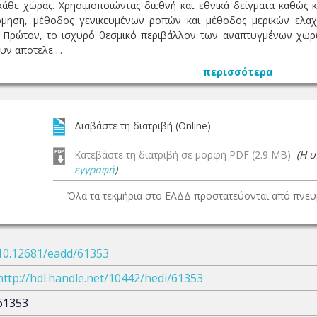
κάθε χώρας. Χρησιμοποιώντας διεθνή και εθνικά δείγματα καθώς 
ρόμηση, μέθοδος γενικευμένων ροπών και μέθοδος μερικών ελα
 Πρώτον, το ισχυρό θεσμικό περιβάλλον των αναπτυγμένων χωρών
ν αποτελε ...
περισσότερα
Διαβάστε τη διατριβή (Online)
Κατεβάστε τη διατριβή σε μορφή PDF (2.9 MB)
(Η 
εγγραφή
)
Όλα τα τεκμήρια στο ΕΑΔΔ προστατεύονται από πνευμ
10.12681/eadd/61353
http://hdl.handle.net/10442/hedi/61353
61353