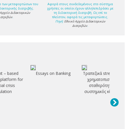
ο των μεταφορτώσων του
Αφορά στους συνδεδεμένους στο σύστημα
δακτορικής διατριβής.
χρήστες οι οποίοι έχουν αλληλεπιδράσει με
 Αρχείο Διδακτορικών
τη διδακτορική διατριβή. Ως επί το
ιατριβών
.
πλείστον, αφορά τις μεταφορτώσεις.
Πηγή:
Εθνικό Αρχείο Διδακτορικών
Διατριβών
.
nt – based
Essays on Banking
Τραπεζικά stress tests,
 platform for
χρηματοπιστωτική
ial crisis
σταθερότητα και
ulation
συστημικός κίνδυνος