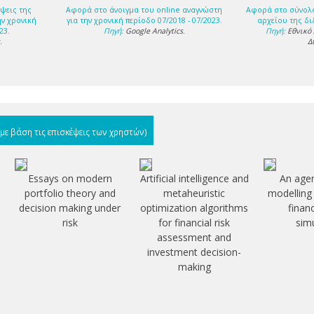
ψεις της
Αφορά στο άνοιγμα του online αναγνώστη
Αφορά στο σύνολ
ην χρονική
για την χρονική περίοδο 07/2018 - 07/2023.
αρχείου της δι
23.
Πηγή:
Google Analytics
.
Πηγή:
Εθνικό
s
.
Δ
(με βάση τις επισκέψεις των χρηστών)
Essays on modern
Artificial intelligence and
An age
portfolio theory and
metaheuristic
modelling
decision making under
optimization algorithms
financ
risk
for financial risk
sim
assessment and
investment decision-
making