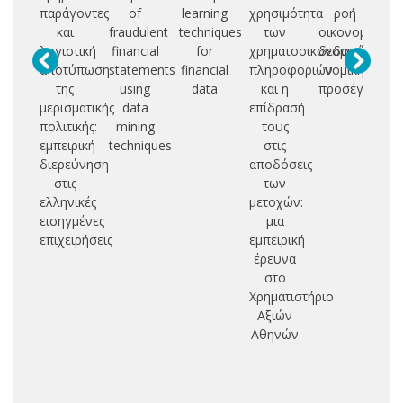
παράγοντες
of
learning
χρησιμότητα
ροή
va
και
fraudulent
techniques
των
οικονομικών
pr
λογιστική
financial
for
χρηματοοικονομικών
δεδομένων:
o
αποτύπωση
statements
financial
πληροφοριών
νομική
της
using
data
και η
προσέγγιση
fi
μερισματικής
data
επίδρασή
an
πολιτικής:
mining
τους
a
εμπειρική
techniques
στις
us
διερεύνηση
αποδόσεις
στις
των
ac
ελληνικές
μετοχών:
in
εισηγμένες
μια
f
επιχειρήσεις
εμπειρική
is
έρευνα
of
στο
Χρηματιστήριο
r
Αξιών
a
Αθηνών
de
of
pr