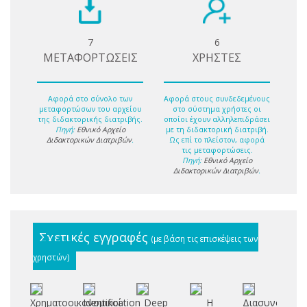
7
6
ΜΕΤΑΦΟΡΤΩΣΕΙΣ
ΧΡΗΣΤΕΣ
Αφορά στο σύνολο των
Αφορά στους συνδεδεμένους
μεταφορτώσων του αρχείου
στο σύστημα χρήστες οι
της διδακτορικής διατριβής.
οποίοι έχουν αλληλεπιδράσει
Πηγή:
Εθνικό Αρχείο
με τη διδακτορική διατριβή.
Διδακτορικών Διατριβών
.
Ως επί το πλείστον, αφορά
τις μεταφορτώσεις.
Πηγή:
Εθνικό Αρχείο
Διδακτορικών Διατριβών
.
Σχετικές εγγραφές
(με βάση τις επισκέψεις των
χρηστών)
Χρηματοοικονομικοί
Identification
Deep
Η
Διασυνοριακή