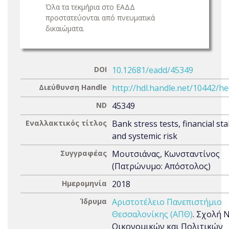
Όλα τα τεκμήρια στο ΕΑΔΔ
προστατεύονται από πνευματικά
δικαιώματα.
DOI
10.12681/eadd/45349
Διεύθυνση Handle
http://hdl.handle.net/10442/h
ND
45349
Εναλλακτικός τίτλος
Bank stress tests, financial stab
and systemic risk
Συγγραφέας
Μουτσιάνας, Κωνσταντίνος
(Πατρώνυμο: Απόστολος)
Ημερομηνία
2018
Ίδρυμα
Αριστοτέλειο Πανεπιστήμιο
Θεσσαλονίκης (ΑΠΘ)
. Σχολή 
Οικονομικών και Πολιτικών