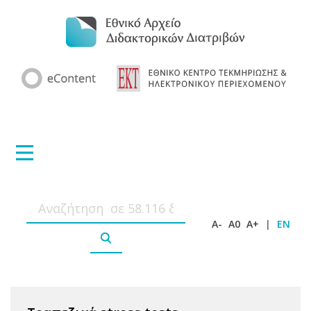
A-
A0
A+
|
EN