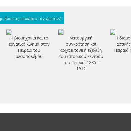
(με βάση τις επισκέψεις των χρηστών)
Η βιομηχανία και το
Λειτουργική
Η διαμό
Α
εργατικό κίνημα στον
συγκρότηση και
αστικής
Πειραιά του
αρχιτεκτονική εξέλιξη
Πειραιά 
μεσοπολέμου
του ιστορικού κέντρου
του Πειραιά 1835 -
1912