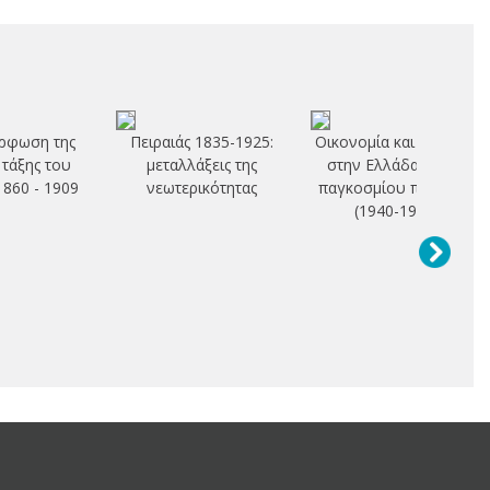
ρφωση της
Πειραιάς 1835-1925:
Οικονομία και πολιτική
 τάξης του
μεταλλάξεις της
στην Ελλάδα του β'
1860 - 1909
νεωτερικότητας
παγκοσμίου πολέμου
(1940-1944)