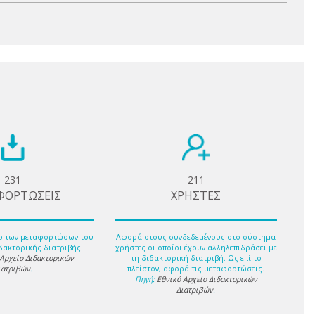
231
211
ΦΟΡΤΩΣΕΙΣ
ΧΡΗΣΤΕΣ
ο των μεταφορτώσων του
Αφορά στους συνδεδεμένους στο σύστημα
δακτορικής διατριβής.
χρήστες οι οποίοι έχουν αλληλεπιδράσει με
 Αρχείο Διδακτορικών
τη διδακτορική διατριβή. Ως επί το
ιατριβών
.
πλείστον, αφορά τις μεταφορτώσεις.
Πηγή:
Εθνικό Αρχείο Διδακτορικών
Διατριβών
.