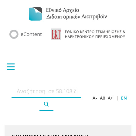
A-
A0
A+
|
EN