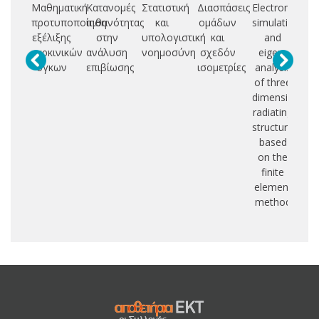
Μαθηματική
Κατανομές
Στατιστική
Διασπάσεις
Electromagnet
F
προτυποποίηση
πιθανότητας
και
ομάδων
simulation
επ
εξέλιξης
στην
υπολογιστική
και
and
πα
καρκινικών
ανάλυση
νοημοσύνη
σχεδόν
eigen-
θ
όγκων
επιβίωσης
ισομετρίες
analysis
of three
ε
dimensional
radiating
συ
structures
ε
based
on the
finite
element
method