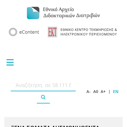
A-
A0
A+
|
EN