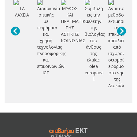
ΤΑ
Διδασκαλία
ΜΥΘΟΣ
Συμβολή
Ανάπτυξη
ΛΑΧΕΙΑ
οπτικής
ΚΑΙ
εις την
μεθοδολογιώ
Φ
με
ΠΡΑΓΜΑΤΙΚΟΤΗΣ
μελέτην
εκτίμησης
πειράματα
ΤΗΣ
της
της
Λ
και
ΑΣΤΙΚΗΣ
βιολογίας
επικινδυνότη
Π
χρήση
ΚΟΙΝΩΝΙΑΣ
του
κατολισθήσε
Σ
τεχνολογίας
άνθους
από
Σ
πληροφορικής
της
ισχυρούς
Α
και
ελαίας:
σεισμούς:
Κ
επικοινωνιών
olea
εφαρμογή
ICT
europaea
στο νησί
l.
της
Λευκάδας