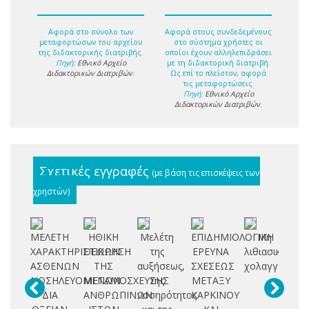
Αφορά στο σύνολο των
Αφορά στους συνδεδεμένους
μεταφορτώσων του αρχείου
στο σύστημα χρήστες οι
της διδακτορικής διατριβής.
οποίοι έχουν αλληλεπιδράσει
Πηγή:
Εθνικό Αρχείο
με τη διδακτορική διατριβή.
Διδακτορικών Διατριβών
.
Ως επί το πλείστον, αφορά
τις μεταφορτώσεις.
Πηγή:
Εθνικό Αρχείο
Διδακτορικών Διατριβών
.
Σχετικές εγγραφές
(με βάση τις επισκέψεις των
χρηστών)
ΜΕΛΕΤΗ
ΗΘΙΚΗ
Μελέτη
ΕΠΙΔΗΜΙΟΛΟΓΙΚΗ
Μη
Α
ΧΑΡΑΚΤΗΡΙΣΤΙΚΩΝ
ΘΕΩΡΗΣΗ
της
ΕΡΕΥΝΑ
λιθιασικές
Κ
ΑΣΘΕΝΩΝ
ΤΗΣ
αυξήσεως,
ΣΧΕΣΕΩΣ
χολαγγειΐτιδε
Π
ΝΟΣΗΛΕΥΟΜΕΝΩΝ
ΜΕΤΑΜΟΣΧΕΥΣΗΣ
της
ΜΕΤΑΞΥ
ΔΙΑ
ΑΝΘΡΩΠΙΝΩΝ
νοσηρότητος
ΚΑΡΚΙΝΟΥ
Κ