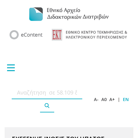
A-
A0
A+
|
EN