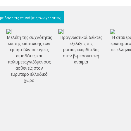
(με βάση τις επισκέψεις των χρηστών)
Μελέτη της συχνότητας
Προγνωστικοί δείκτες
Η σταθερ
και της επίπτωσης των
εξέλιξης της
ερωτηματο
ερπητοϊών σε υγιείς
μυοπερικαρδίτιδας
σε ελληνι
αιμοδότες και
στην β-μεσογειακή
πολυμεταγγιζόμενους
αναιμία
ασθενείς στον
ευρύτερο ελλαδικό
χώρο