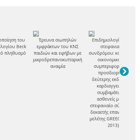
οποίηση του
Έρευνα σιωπηλών
Επιδημιολογία οξέος
λογίου Beck
εμφράκτων του ΚΝΣ
στεφανιαίου
κό πληθυσμό
παιδιών και εφήβων με
συνδρόμου: κοινωνικό-
μικροδρεπανοκυτταρική
οικονομικοί και
αναιμία
συμπεριφοριστικοί
προσδιοριστές
δεύτερης εκδήλωσης
καρδιαγγειακών
συμβαμάτων σε
ασθενείς με οξύ
στεφανιαίο σύνδρομο:
δεκαετής επανέλεγχος
μελέτης GREECS (2003-
2013)