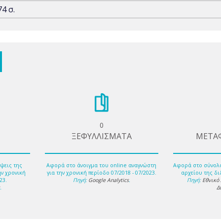
74 σ.
0
ΞΕΦΥΛΛΙΣΜΑΤΑ
ΜΕΤΑ
ψεις της
Αφορά στο άνοιγμα του online αναγνώστη
Αφορά στο σύνολ
ην χρονική
για την χρονική περίοδο 07/2018 - 07/2023.
αρχείου της δι
23.
Πηγή:
Google Analytics
.
Πηγή:
Εθνικό
s
.
Δ