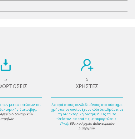
5
5
ΦΟΡΤΩΣΕΙΣ
ΧΡΗΣΤΕΣ
ο των μεταφορτώσων του
Αφορά στους συνδεδεμένους στο σύστημα
δακτορικής διατριβής.
χρήστες οι οποίοι έχουν αλληλεπιδράσει με
 Αρχείο Διδακτορικών
τη διδακτορική διατριβή. Ως επί το
ιατριβών
.
πλείστον, αφορά τις μεταφορτώσεις.
Πηγή:
Εθνικό Αρχείο Διδακτορικών
Διατριβών
.