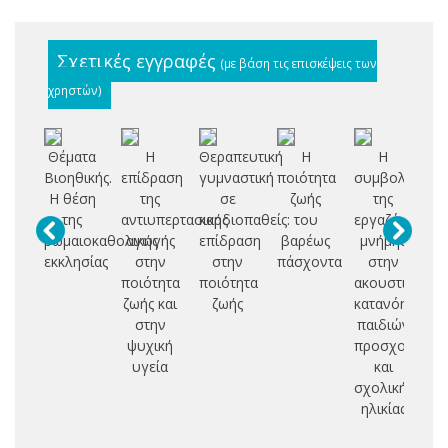
Σχετικές εγγραφές
(με βάση τις επισκέψεις των
χρηστών)
Θέματα
Η
Θεραπευτική
Η
Η
Βιοηθικής.
επίδραση
γυμναστική
ποιότητα
συμβολή
Ν
Η θέση
της
σε
ζωής
της
της
αντιυπερτασικής
καρδιοπαθείς:
του
εργαζόμενης
Β
ρωμαιοκαθολικής
αγωγής
επίδραση
βαρέως
μνήμης
εκκλησίας
στην
στην
πάσχοντα
στην
ποιότητα
ποιότητα
ακουστική
ζωής και
ζωής
κατανόηση
στην
παιδιών
ψυχική
προσχολικής
υγεία
και
σχολικής
ηλικίας