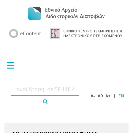
A-
A0
A+
|
EN