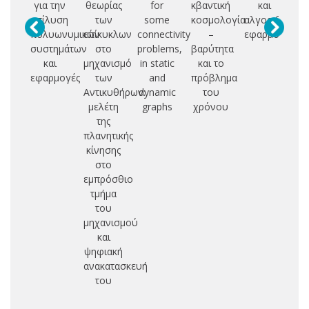
για την
θεωρίας
for
κβαντική
και
επίλυση
των
some
κοσμολογία
αλγοριθμικές
Ο
πολυωνυμικών
επίκυκλων
connectivity
–
εφαρμογές
συστημάτων
στο
problems,
βαρύτητα
και
μηχανισμό
in static
και το
Α
εφαρμογές
των
and
πρόβλημα
Αντικυθήρων:
dynamic
του
μελέτη
graphs
χρόνου
της
πλανητικής
κίνησης
στο
εμπρόσθιο
τμήμα
του
μηχανισμού
και
ψηφιακή
ανακατασκευή
του