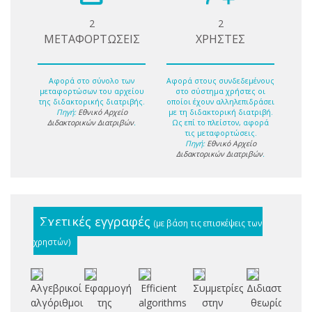
2
2
ΜΕΤΑΦΟΡΤΩΣΕΙΣ
ΧΡΗΣΤΕΣ
Αφορά στο σύνολο των
Αφορά στους συνδεδεμένους
μεταφορτώσων του αρχείου
στο σύστημα χρήστες οι
της διδακτορικής διατριβής.
οποίοι έχουν αλληλεπιδράσει
Πηγή:
Εθνικό Αρχείο
με τη διδακτορική διατριβή.
Διδακτορικών Διατριβών
.
Ως επί το πλείστον, αφορά
τις μεταφορτώσεις.
Πηγή:
Εθνικό Αρχείο
Διδακτορικών Διατριβών
.
Σχετικές εγγραφές
(με βάση τις επισκέψεις των
χρηστών)
Αλγεβρικοί
Εφαρμογή
Efficient
Συμμετρίες
Διδιαστατότητ
Φι
αλγόριθμοι
της
algorithms
στην
θεωρία
σχ