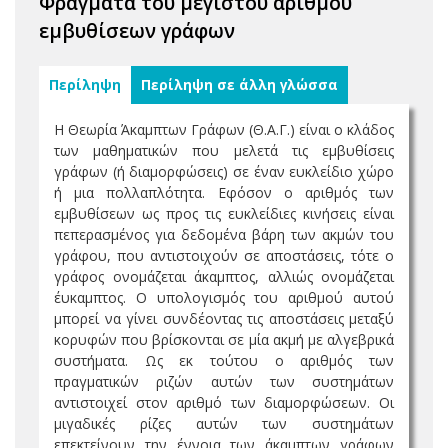
Φράγματα του μέγιστου αριθμού
εμβυθίσεων γράφων
Περίληψη
Περίληψη σε άλλη γλώσσα
Η Θεωρία Άκαμπτων Γράφων (Θ.Α.Γ.) είναι ο κλάδος
των μαθηματικών που μελετά τις εμβυθίσεις
γράφων (ή διαμορφώσεις) σε έναν ευκλείδιο χώρο
ή μια πολλαπλότητα. Εφόσον ο αριθμός των
εμβυθίσεων ως προς τις ευκλείδιες κινήσεις είναι
πεπερασμένος για δεδομένα βάρη των ακμών του
γράφου, που αντιστοιχούν σε αποστάσεις, τότε ο
γράφος ονομάζεται άκαμπτος, αλλιώς ονομάζεται
έυκαμπτος. Ο υπολογισμός του αριθμού αυτού
μπορεί να γίνει συνδέοντας τις αποστάσεις μεταξύ
κορυφών που βρίσκονται σε μία ακμή με αλγεβρικά
συστήματα. Ως εκ τούτου ο αριθμός των
πραγματικών ριζών αυτών των συστημάτων
αντιστοιχεί στον αριθμό των διαμορφώσεων. Οι
μιγαδικές ρίζες αυτών των συστημάτων
επεκτείνουν την έννοια των άκαμπτων γράφων