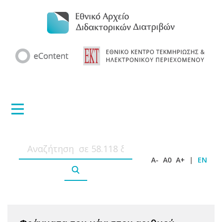
A-
A0
A+
|
EN