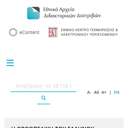
A-
A0
A+
|
EN