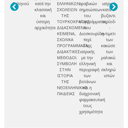
Γαληνού
κατά την
ΕΛΛΗΝΙΚΩΝ
αραβικών
ιατρικής
ει
κλασσική
ΣΧΟΛΕΙΩΝ
σημειώσεων
κατά τη
και
ΤΗΣ
του
βυζαντινή
κα
ύστερη
ΤΟΥΡΚΟΚΡΑΤΙΑΣ.
συγγράμματος
περίοδο
αρ
αρχαιότητα
ΔΙΔΑΣΚΟΜΕΝΑ
του
-
ΚΕΙΜΕΝΑ,
Διοσκουρίδη
αντιμετώπιση
ΣΧΟΛΙΚΑ
περί
των
ΠΡΟΓΡΑΜΜΑΤΑ,
ύλης
κακώσεων
ΔΙΔΑΚΤΙΚΕΣ
ιατρικής
των
ΜΕΘΟΔΟΙ.
με την
μαλακών
ΣΥΜΒΟΛΗ
ελληνική
και
ΣΤΗΝ
περιγραφή
σκληρών
ΙΣΤΟΡΙΑ
των
ιστών
ΤΗΣ
βοτάνων
ΝΕΟΕΛΛΗΝΙΚΗΣ
και η
ΠΑΙΔΕΙΑΣ
διαχρονική
φαρμακευτική
τους
χρησιμότητα