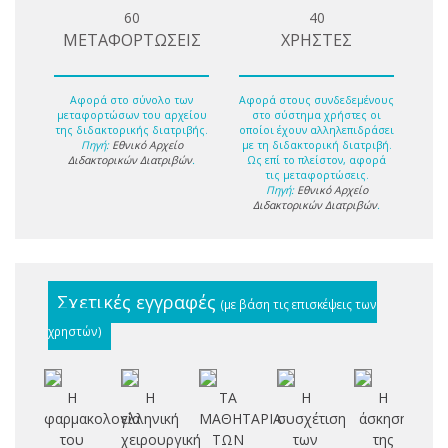
60
40
ΜΕΤΑΦΟΡΤΩΣΕΙΣ
ΧΡΗΣΤΕΣ
Αφορά στο σύνολο των
Αφορά στους συνδεδεμένους
μεταφορτώσων του αρχείου
στο σύστημα χρήστες οι
της διδακτορικής διατριβής.
οποίοι έχουν αλληλεπιδράσει
Πηγή:
Εθνικό Αρχείο
με τη διδακτορική διατριβή.
Διδακτορικών Διατριβών
.
Ως επί το πλείστον, αφορά
τις μεταφορτώσεις.
Πηγή:
Εθνικό Αρχείο
Διδακτορικών Διατριβών
.
Σχετικές εγγραφές
(με βάση τις επισκέψεις των
χρηστών)
Η
Η
ΤΑ
Η
Η
φαρμακολογία
ελληνική
ΜΑΘΗΤΑΡΙΑ
συσχέτιση
άσκηση
ασ
του
χειρουργική
ΤΩΝ
των
της