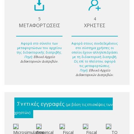
5
4
ΜΕΤΑΦΟΡΤΩΣΕΙΣ
ΧΡΗΣΤΕΣ
Αφορά στο σύνολο των
Αφορά στους συνδεδεμένους
μεταφορτώσων του αρχείου
στο σύστημα χρήστες οι
της διδακτορικής διατριβής.
οποίοι έχουν αλληλεπιδράσει
Πηγή:
Εθνικό Αρχείο
με τη διδακτορική διατριβή.
Διδακτορικών Διατριβών
.
Ως επί το πλείστον, αφορά
τις μεταφορτώσεις.
Πηγή:
Εθνικό Αρχείο
Διδακτορικών Διατριβών
.
Σχετικές εγγραφές
(με βάση τις επισκέψεις των
χρηστών)
Microsimulation
Empirical
Fiscal
Fiscal
ΤΟ