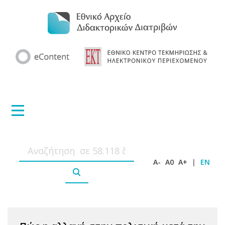
A-
A0
A+
|
EN