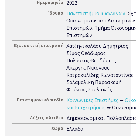
Ημερομηνία
2022
Ίδρυμα
Πανεπιστήμιο Ιωαννίνων
. Σχ
Οικονομικών και Διοικητικώ
Επιστημών. Τμήμα Οικονομι
Επιστημών
Εξεταστική επιτροπή
Χατζηνικολάου Δημήτριος
Σίμος Θεόδωρος
Παλάσκας Θεοδόσιος
Απέργης Νικόλαος
Κατρακυλίδης Κωνσταντίνος
Σαλαμαλίκη Παρασκευή
Φούντας Στυλιανός
Επιστημονικό πεδίο
Κοινωνικές Επιστήμες
➨
Οικο
και Επιχειρήσεις
➨ Οικονομι
Λέξεις-κλειδιά
Δημοσιονομικοί Πολλαπλασι
Χώρα
Ελλάδα