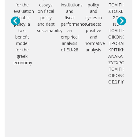
for the
essays
institutions
policy
ΠΟΛΙΤΙΚΟ
evaluation
on fiscal
and
and
ΣΤΟΙΧΕΙΟ
mo
of public
policy
fiscal
cycles in
ΣΤΗ
po
policy: a
and dept
performance:
Greece:
ΝΕΑ
tax-
sustainability
an
positive
ΠΟΛΙΤΙΚΗ
Ke
benefit
empirical
and
ΟΙΚΟΝΟΜΙΑ.
model
analysis
normative
ΠΡΟΒΛΗΜΑΤ
m
for the
of EU-28
analysis
ΚΡΙΤΙΚΗΣ
greek
ΑΝΑΚΑΤΑΣΚΕ
economy
ΣΥΓΧΡΟΝΩΝ
ΠΟΛΙΤΙΚΟ-
ΟΙΚΟΝΟΜΙΚ
ΘΕΩΡΙΩΝ