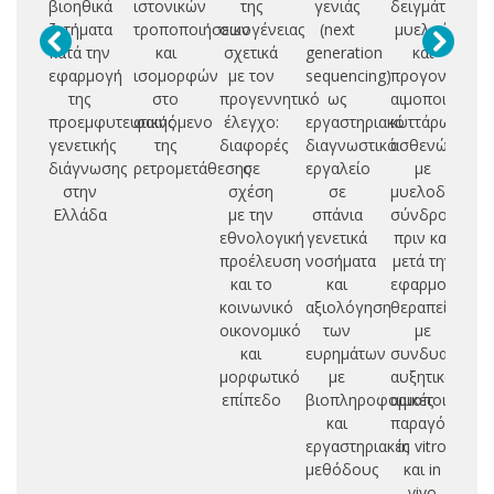
βιοηθικά
ιστονικών
της
γενιάς
δειγμάτων
πρ
ζητήματα
τροποποιήσεων
οικογένειας
(next
μυελού
δ
κατά την
και
σχετικά
generation
και
αι
εφαρμογή
ισομορφών
με τον
sequencing)
προγονικών
της
στο
προγεννητικό
ως
αιμοποιητικώ
προεμφυτευτικής
φαινόμενο
έλεγχο:
εργαστηριακό
κυττάρων
δ
γενετικής
της
διαφορές
διαγνωστικό
ασθενών
μο
διάγνωσης
ρετρομετάθεσης
σε
εργαλείο
με
βι
στην
σχέση
σε
μυελοδυσπλα
Ελλάδα
με την
σπάνια
σύνδρομο
εθνολογική
γενετικά
πριν και
προέλευση
νοσήματα
μετά την
και το
και
εφαρμογή
κοινωνικό
αξιολόγηση
θεραπείας
οικονομικό
των
με
και
ευρημάτων
συνδυασμό
μορφωτικό
με
αυξητικών
επίπεδο
βιοπληροφορικές
αιμοποιητικώ
και
παραγόντων
εργαστηριακές
in vitro
μεθόδους
και in
vivo