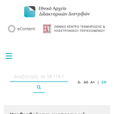
A-
A0
A+
|
EN