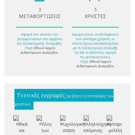
3
5
ΜΕΤΑΦΟΡΤΩΣΕΙΣ
ΧΡΗΣΤΕΣ
Αφορά στο σύνολο των
Αφορά στους συνδεδεμένους
μεταφορτώσων του αρχείου
στο σύστημα χρήστες οι
της διδακτορικής διατριβής.
οποίοι έχουν αλληλεπιδράσει
Πηγή:
Εθνικό Αρχείο
με τη διδακτορική διατριβή.
Διδακτορικών Διατριβών
.
Ως επί το πλείστον, αφορά
τις μεταφορτώσεις.
Πηγή:
Εθνικό Αρχείο
Διδακτορικών Διατριβών
.
Σχετικές εγγραφές
(με βάση τις επισκέψεις των
χρηστών)
Ηθικά
Ρόλος
Ψυχολογική
Αλληλούχηση
Κυτταρογενετ
και
των
στάση
επόμενης
μελέτη
επ