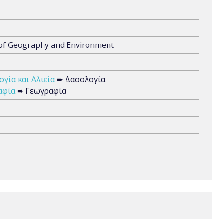
t of Geography and Environment
γία και Αλιεία
➨ Δασολογία
αφία
➨ Γεωγραφία