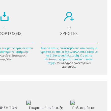
9
12
ΦΟΡΤΩΣΕΙΣ
ΧΡΗΣΤΕΣ
ο των μεταφορτώσων του
Αφορά στους συνδεδεμένους στο σύστημα
δακτορικής διατριβής.
χρήστες οι οποίοι έχουν αλληλεπιδράσει με
 Αρχείο Διδακτορικών
τη διδακτορική διατριβή. Ως επί το
ιατριβών
.
πλείστον, αφορά τις μεταφορτώσεις.
Πηγή:
Εθνικό Αρχείο Διδακτορικών
Διατριβών
.
ΝΗΣΗ ΤΩΝ
Τουριστική ανάπτυξη
Πολιτισμός και τοπική