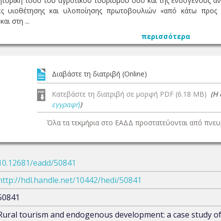
ρητορική τόσο του αγροτικού τουρισμού όσο και της ενδογενούς αν
σίες υιοθέτησης και υλοποίησης πρωτοβουλιών «από κάτω προς
ι στη ...
περισσότερα
Διαβάστε τη διατριβή (Online)
Κατεβάστε τη διατριβή σε μορφή PDF (6.18 MB)
(Η
εγγραφή
)
Όλα τα τεκμήρια στο ΕΑΔΔ προστατεύονται από πνευμ
10.12681/eadd/50841
http://hdl.handle.net/10442/hedi/50841
50841
Rural tourism and endogenous development: a case study o