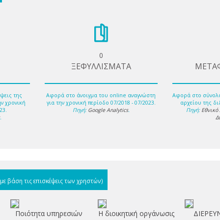
0
ΞΕΦΥΛΛΙΣΜΑΤΑ
ΜΕΤΑ
ψεις της
Αφορά στο άνοιγμα του online αναγνώστη
Αφορά στο σύνολ
ην χρονική
για την χρονική περίοδο 07/2018 - 07/2023.
αρχείου της δι
23.
Πηγή:
Google Analytics
.
Πηγή:
Εθνικό
s
.
Δ
(με βάση τις επισκέψεις των χρηστών)
Ποιότητα υπηρεσιών
Η διοικητική οργάνωσις
ΔΙΕΡΕΥ