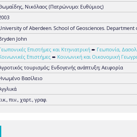
Θωμαΐδης, Νικόλαος (Πατρώνυμο: Ευθύμιος)
2003
University of Aberdeen. School of Geosciences. Departmen
Bryden John
Γεωπονικές Επιστήμες και Κτηνιατρική
➨
Γεωπονία, Δασολο
Κοινωνικές Επιστήμες
➨
Κοινωνική και Οικονομική Γεωγρ
Αγροτικός τουρισμός; Ενδογενής ανάπτυξη; Αειφορία
Ηνωμένο Βασίλειο
Αγγλικά
εικ., πιν., χαρτ., γραφ.