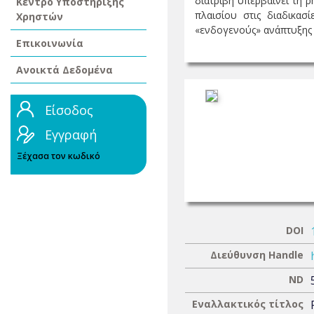
διατριβή υπερβαίνει τη 
Κέντρο Υποστήριξης
πλαισίου στις διαδικα
Χρηστών
«ενδογενούς» ανάπτυξης κα
Επικοινωνία
Ανοικτά Δεδομένα
Είσοδος
Εγγραφή
Ξέχασα τον κωδικό
DOI
Διεύθυνση Handle
ND
Εναλλακτικός τίτλος