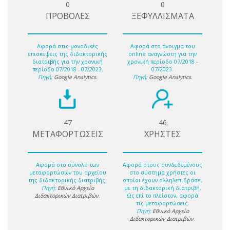
0
0
ΠΡΟΒΟΛΕΣ
ΞΕΦΥΛΛΙΣΜΑΤΑ
Αφορά στις μοναδικές
Αφορά στο άνοιγμα του
επισκέψεις της διδακτορικής
online αναγνώστη για την
διατριβής για την χρονική
χρονική περίοδο 07/2018 -
περίοδο 07/2018 - 07/2023.
07/2023.
Πηγή:
Google Analytics
.
Πηγή:
Google Analytics
.
47
46
ΜΕΤΑΦΟΡΤΩΣΕΙΣ
ΧΡΗΣΤΕΣ
Αφορά στο σύνολο των
Αφορά στους συνδεδεμένους
μεταφορτώσων του αρχείου
στο σύστημα χρήστες οι
της διδακτορικής διατριβής.
οποίοι έχουν αλληλεπιδράσει
Πηγή:
Εθνικό Αρχείο
με τη διδακτορική διατριβή.
Διδακτορικών Διατριβών
.
Ως επί το πλείστον, αφορά
τις μεταφορτώσεις.
Πηγή:
Εθνικό Αρχείο
Διδακτορικών Διατριβών
.