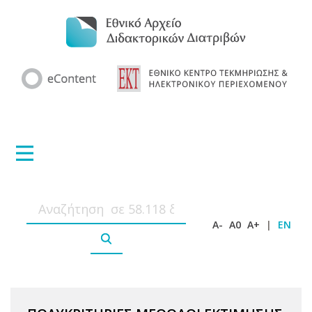
A-
A0
A+
|
EN