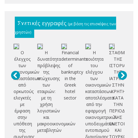
Σχετικές εγγραφές
(με βάση τις επισκέψεις των
χρηστών)
Ο
Η
Financial
Η
ΣΤΑΘΜΟΙ
Υπ
έλεγχος
δυνατότητα
determinants
ποιότητα
ΤΗΣ
π
των
πρόβλεψης
of
του
ΙΣΤΟΡΙΑΣ
π
οικονομικών
της
bankruptcy
ελέγχου
ΤΗΣ
ελ
καταστάσεων
πτώχευσης
in the
των
ΙΑΤΡΙΚΗΣ
από
των
Greek
οικονομικών
ΣΤΗΝ
λο
ορκωτούς
εταιριών:
hotel
καταστάσεων:
ΚΡΗΤΗ
κα
ελεγκτές
με τη
sector
αποτελέσματα
ΚΑΤΑ
με
χρήση
από την
ΤΗΝ
έμφαση
λογιστικών
εφαρμογή
ΠΕΡΙΟΔΟ
στην
και
οικονομετρικών
ΤΗΣ
υπόθεση
μακροοικονομικών
υποδειγμάτων
ΕΝΕΤΟΚΡΑΤΙ
της
μεταβλητών
εντοπισμού
ΚΑΙ
συνέχισης
διαχείρισης
ΤΟΥΡΚΟΚΡΑΤ