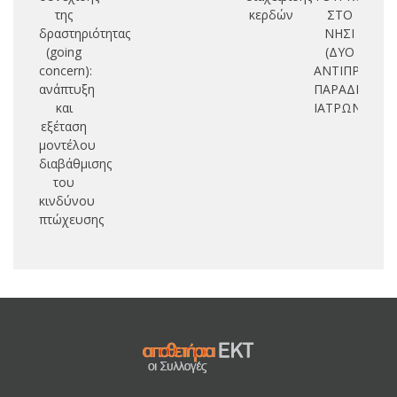
της
κερδών
ΣΤΟ
δραστηριότητας
ΝΗΣΙ
(going
(ΔΥΟ
concern):
ΑΝΤΙΠΡΟΣΩΠ
ανάπτυξη
ΠΑΡΑΔΕΙΓΜΑ
και
ΙΑΤΡΩΝ)
εξέταση
μοντέλου
διαβάθμισης
του
κινδύνου
πτώχευσης