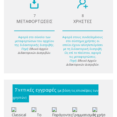
7
8
ΜΕΤΑΦΟΡΤΩΣΕΙΣ
ΧΡΗΣΤΕΣ
Αφορά στο σύνολο των
Αφορά στους συνδεδεμένους
μεταφορτώσων του αρχείου
στο σύστημα χρήστες οι
της διδακτορικής διατριβής.
οποίοι έχουν αλληλεπιδράσει
Πηγή:
Εθνικό Αρχείο
με τη διδακτορική διατριβή.
Διδακτορικών Διατριβών
.
Ως επί το πλείστον, αφορά
τις μεταφορτώσεις.
Πηγή:
Εθνικό Αρχείο
Διδακτορικών Διατριβών
.
Σχετικές εγγραφές
(με βάση τις επισκέψεις των
χρηστών)
Classical
Το
Παράγοντες
Γραμματισμός
Η χρήση
G