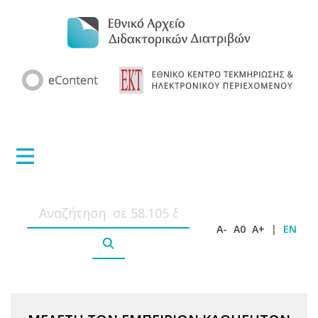
A-
A0
A+
|
EN