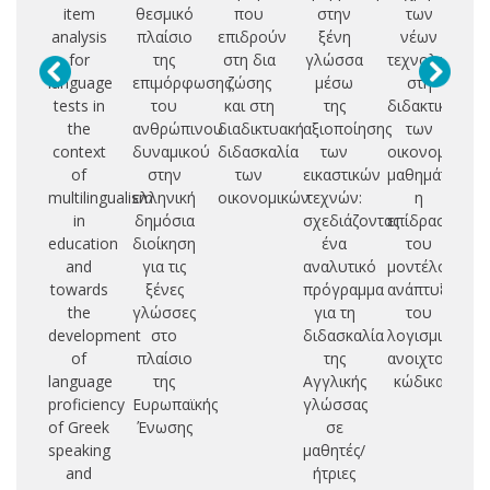
item
θεσμικό
που
στην
των
a
analysis
πλαίσιο
επιδρούν
ξένη
νέων
Eu
for
της
στη δια
γλώσσα
τεχνολογιών
language
επιμόρφωσης
ζώσης
μέσω
στη
tests in
του
και στη
της
διδακτική
the
ανθρώπινου
διαδικτυακή
αξιοποίησης
των
context
δυναμικού
διδασκαλία
των
οικονομικών
of
στην
των
εικαστικών
μαθημάτων:
multilingualism
ελληνική
οικονομικών
τεχνών:
η
in
δημόσια
σχεδιάζοντας
επίδραση
education
διοίκηση
ένα
του
and
για τις
αναλυτικό
μοντέλου
towards
ξένες
πρόγραμμα
ανάπτυξης
the
γλώσσες
για τη
του
development
στο
διδασκαλία
λογισμικού
of
πλαίσιο
της
ανοιχτού
language
της
Αγγλικής
κώδικα
proficiency
Ευρωπαϊκής
γλώσσας
of Greek
Ένωσης
σε
speaking
μαθητές/
and
ήτριες