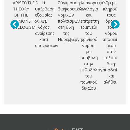
ARISTOTLE'S
Η
Σύγκρουση
Απαγορευμένη
Τα μη
THEORY
υπέρβαση
διαφορετικών
αναλογία
πληρούντα
Ν
OF THE
εξουσίας
νομικών
και
τους
Ρ
DEMONSTRATIVE
ως
πολιτισμών
επιτρεπτή
όρους
SYLLOGISM
λόγος
στη δίκη
ερμηνεία
του
Ε
αναίρεσης
της
του
νόμου
κατά
Νυρεμβέργης
ποινικού
αποδεικτικά
Ο
αποφάσεων
νόμου:
μέσα
Ε
μια
στην
ΕΤ
συμβολή
πολιτική
Σ
στην
δίκη:
Ε
μεθοδολογία
απόδειξη
Δ
του
και
ποινικού
αλήθεια
Ε
δικαίου