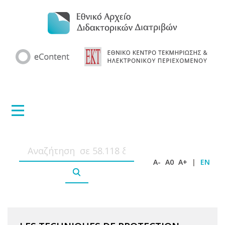
A-
A0
A+
|
EN