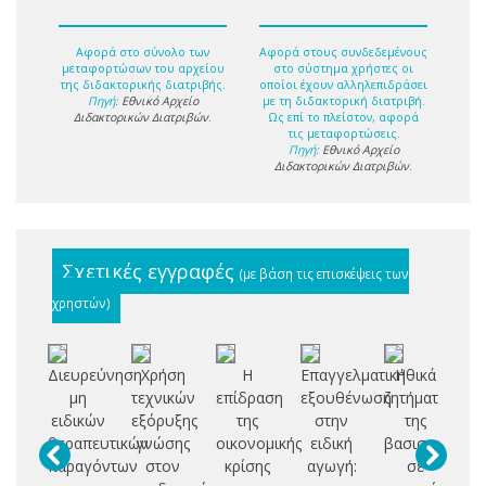
Αφορά στο σύνολο των
Αφορά στους συνδεδεμένους
μεταφορτώσων του αρχείου
στο σύστημα χρήστες οι
της διδακτορικής διατριβής.
οποίοι έχουν αλληλεπιδράσει
Πηγή:
Εθνικό Αρχείο
με τη διδακτορική διατριβή.
Διδακτορικών Διατριβών
.
Ως επί το πλείστον, αφορά
τις μεταφορτώσεις.
Πηγή:
Εθνικό Αρχείο
Διδακτορικών Διατριβών
.
Σχετικές εγγραφές
(με βάση τις επισκέψεις των
χρηστών)
Διευρεύνηση
Χρήση
Η
Επαγγελματική
Ηθικά
μη
τεχνικών
επίδραση
εξουθένωση
ζητήματα
κο
ειδικών
εξόρυξης
της
στην
της
αν
θεραπευτικών
γνώσης
οικονομικής
ειδική
βασισμένης
παραγόντων
στον
κρίσης
αγωγή:
σε
επ