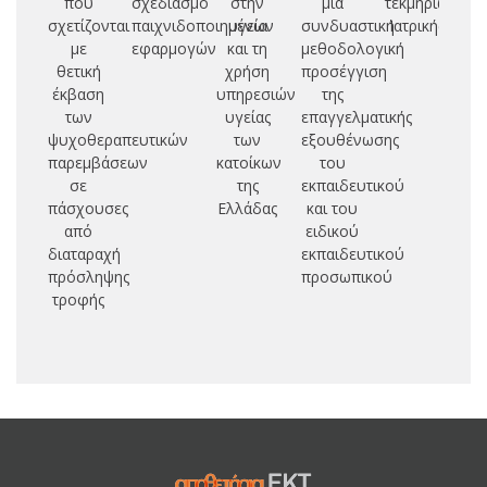
που
σχεδιασμό
στην
μια
τεκμηρίωση
π
σχετίζονται
παιχνιδοποιημένων
υγεία
συνδυαστική
Ιατρικής
σ
με
εφαρμογών
και τη
μεθοδολογική
ζω
θετική
χρήση
προσέγγιση
έκβαση
υπηρεσιών
της
δ
των
υγείας
επαγγελματικής
τ
ψυχοθεραπευτικών
των
εξουθένωσης
παρεμβάσεων
κατοίκων
του
ψ
σε
της
εκπαιδευτικού
π
πάσχουσες
Ελλάδας
και του
το
από
ειδικού
διαταραχή
εκπαιδευτικού
π
πρόσληψης
προσωπικού
φρ
τροφής
υ