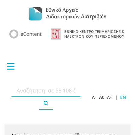
A-
A0
A+
|
EN