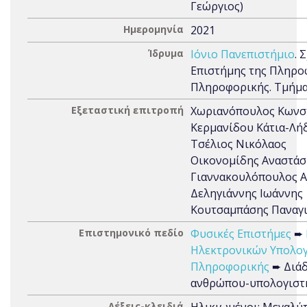
Γεώργιος)
Ημερομηνία
2021
Ίδρυμα
Ιόνιο Πανεπιστήμιο
. 
Επιστήμης της Πληρο
Πληροφορικής. Τμήμ
Εξεταστική επιτροπή
Χωριανόπουλος Κωνσ
Κερμανίδου Κάτια-Λή
Τσέλιος Νικόλαος
Οικονομίδης Αναστάσ
Γιαννακουλόπουλος 
Δεληγιάννης Ιωάννης
Κουτσαμπάσης Παναγ
Επιστημονικό πεδίο
Φυσικές Επιστήμες
➨
Ηλεκτρονικών Υπολο
Πληροφορικής
➨ Διά
ανθρώπου-υπολογιστ
Λέξεις-κλειδιά