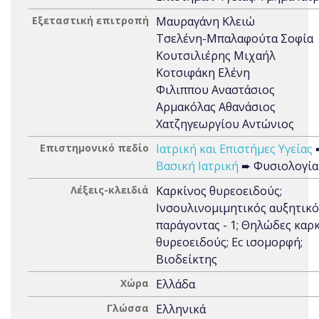
Εξεταστική επιτροπή
Μαυραγάνη Κλειώ
Τσελένη-Μπαλαφούτα Σοφία
Κουτσιλιέρης Μιχαήλ
Κοτσιφάκη Ελένη
Φιλιππου Αναστάσιος
Αρμακόλας Αθανάσιος
Χατζηγεωργίου Αντώνιος
Επιστημονικό πεδίο
Ιατρική και Επιστήμες Υγείας
Βασική Ιατρική
➨ Φυσιολογία
Λέξεις-κλειδιά
Καρκίνος θυρεοειδούς;
Ινσουλινομιμητικός αυξητικό
παράγοντας - 1; Θηλώδες καρ
θυρεοειδούς; Ec ισομορφή;
Βιοδείκτης
Χώρα
Ελλάδα
Γλώσσα
Ελληνικά