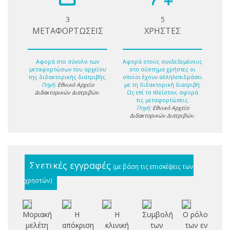
3
5
ΜΕΤΑΦΟΡΤΩΣΕΙΣ
ΧΡΗΣΤΕΣ
Αφορά στο σύνολο των
Αφορά στους συνδεδεμένους
μεταφορτώσων του αρχείου
στο σύστημα χρήστες οι
της διδακτορικής διατριβής.
οποίοι έχουν αλληλεπιδράσει
Πηγή:
Εθνικό Αρχείο
με τη διδακτορική διατριβή.
Διδακτορικών Διατριβών
.
Ως επί το πλείστον, αφορά
τις μεταφορτώσεις.
Πηγή:
Εθνικό Αρχείο
Διδακτορικών Διατριβών
.
Σχετικές εγγραφές
(με βάση τις επισκέψεις των
χρηστών)
Μοριακή
H
Η
Συμβολή
Ο ρόλος
Συ
μελέτη
απόκριση
κλινική
των
των εν
μ