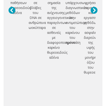
παθήσεων
σε
σημασία
υπάρχουσων
χρήσει
θυρεοειδούς
βλάβες
της
διαγνωστικών
παρακλινικών
π
αδένα
του
ανίχνευσης
μεθόδων
και
DNA σε
αγγειογενετικών
στην
εργαστηριακώ
γο
ανθρώπινα
παραγόντων
αντιμετώπιση
μεθόδων
ωοκύτταρα
σε
του
στην
με
ασθενείς
καρκίνου
ασφαλή
πρ
με
του
διερεύνηση
διαφοροποιημένο
προστάτη
της
Βι
καρκίνο
υφής
θυρεοειδούς
του
αδένα
μονήρη
υ
όζου
του
Βι
θυρεοειδούς
D
ε
Βι
ασ