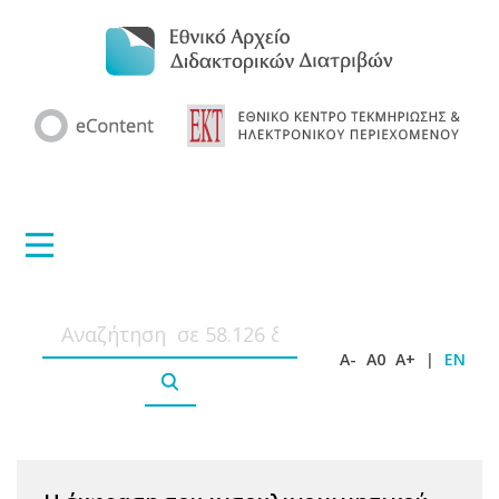
A-
A0
A+
|
EN