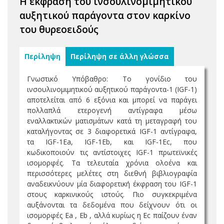
Η έκφραση του ινσουλινομιμητικού
αυξητικού παράγοντα στον καρκίνο
του θυρεοειδούς
Περίληψη
Περίληψη σε άλλη γλώσσα
Γνωστικό Υπόβαθρο: Το γονίδιο του
ινσουλινομιμητικού αυξητικού παράγοντα-1 (IGF-1)
αποτελείται από 6 εξόνια και μπορεί να παράγει
πολλαπλά ετερογενή αντίγραφα μέσω
εναλλακτικών ματισμάτων κατά τη μεταγραφή του
καταλήγοντας σε 3 διαφορετικά IGF-1 αντίγραφα,
τα IGF-1Ea, IGF-1Eb, και IGF-1Ec, που
κωδικοποιούν τις αντίστοιχες IGF-1 πρωτεϊνικές
ισομορφές. Τα τελευταία χρόνια ολοένα και
περισσότερες μελέτες στη διεθνή βιβλιογραφία
αναδεικνύουν μία διαφορετική έκφραση του IGF-1
στους καρκινικούς ιστούς. Πιο συγκεκριμένα
αυξάνονται τα δεδομένα που δείχνουν ότι οι
ισομορφές Εa , Εb , αλλά κυρίως η Ec παίζουν έναν