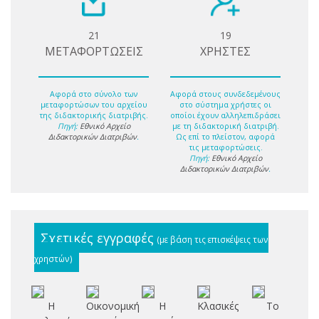
21
19
ΜΕΤΑΦΟΡΤΩΣΕΙΣ
ΧΡΗΣΤΕΣ
Αφορά στο σύνολο των
Αφορά στους συνδεδεμένους
μεταφορτώσων του αρχείου
στο σύστημα χρήστες οι
της διδακτορικής διατριβής.
οποίοι έχουν αλληλεπιδράσει
Πηγή:
Εθνικό Αρχείο
με τη διδακτορική διατριβή.
Διδακτορικών Διατριβών
.
Ως επί το πλείστον, αφορά
τις μεταφορτώσεις.
Πηγή:
Εθνικό Αρχείο
Διδακτορικών Διατριβών
.
Σχετικές εγγραφές
(με βάση τις επισκέψεις των
χρηστών)
Η
Οικονομική
Η
Κλασικές
Το
Οι