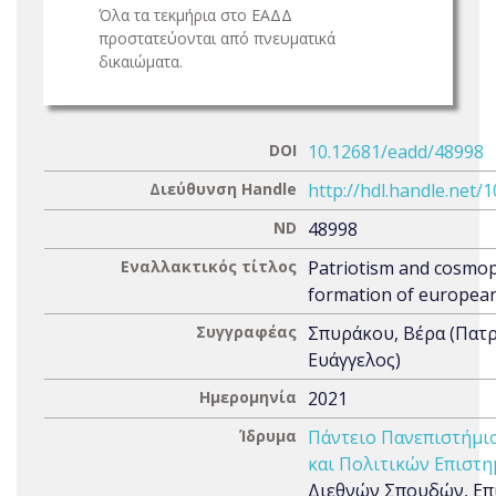
Όλα τα τεκμήρια στο ΕΑΔΔ
προστατεύονται από πνευματικά
δικαιώματα.
DOI
10.12681/eadd/48998
Διεύθυνση Handle
http://hdl.handle.net/
ND
48998
Εναλλακτικός τίτλος
Patriotism and cosmop
formation of european
Συγγραφέας
Σπυράκου, Βέρα (Πατ
Ευάγγελος)
Ημερομηνία
2021
Ίδρυμα
Πάντειο Πανεπιστήμι
και Πολιτικών Επιστ
Διεθνών Σπουδών, Επ