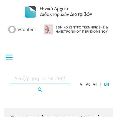
A-
A0
A+
|
EN