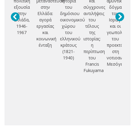
πολιτική
μετανάστευση
ιστορία
και
αμυντικό
εξουσία
στην
του
σύγχρονες
δόγμα
κο
στην
Ελλάδα:
δημόσιου
αντιλήψεις
του
με
Ελλάδα,
αγορά
οικονομικού
του
Ισραήλ
1946-
εργασίας
χώρου
τέλους
και οι
αγ
1967
και
του
της
γεωπολιτικές
τ
κοινωνική
ελληνικού
ιστορίας:
του
ένταξη
κράτους
η
προεκτάσεις
(1821-
περίπτωση
στη
1940)
του
νοτιοανατολι
Francis
Μεσόγειο
Fukuyama