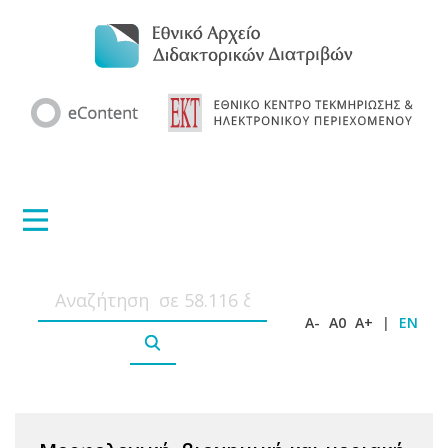
A-
A0
A+
|
EN