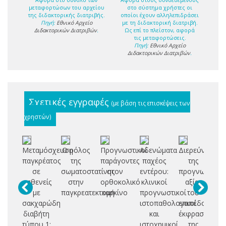
μεταφορτώσων του αρχείου
στο σύστημα χρήστες οι
της διδακτορικής διατριβής.
οποίοι έχουν αλληλεπιδράσει
Πηγή:
Εθνικό Αρχείο
με τη διδακτορική διατριβή.
Διδακτορικών Διατριβών
.
Ως επί το πλείστον, αφορά
τις μεταφορτώσεις.
Πηγή:
Εθνικό Αρχείο
Διδακτορικών Διατριβών
.
Σχετικές εγγραφές
(με βάση τις επισκέψεις των
χρηστών)
Μεταμόσχευση
Ο ρόλος
Προγνωστικοί
Αδενώματα
Διερεύνηση
Κλ
παγκρέατος
της
παράγοντες
παχέος
της
δι
σε
σωματοστατίνης
στον
εντέρου:
προγνωστικής
ασθενείς
στην
ορθοκολικό
κλινικοί
αξίας
συ
με
παγκρεατεκτομή
καρκίνο
προγνωστικοί
του
μ
σακχαρώδη
ιστοπαθολογικοί
επιπέδου
κα
διαβήτη
και
έκφρασης
τύπου 1:
ιστοχημικοί
της
δ