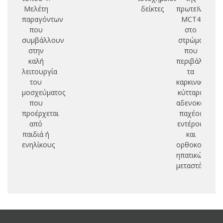
Μελέτη
δείκτες
πρωτεΪνης
παραγόντων
MCT4
αρ
που
στο
τμ
συμβάλλουν
στρώμα
στην
που
π
καλή
περιβάλλει
ε
λειτουργία
τα
του
καρκινικά
μοσχεύματος
κύτταρα
που
αδενοκαρκιν
προέρχεται
παχέος
από
εντέρου
παιδιά ή
και
ενηλίκους
ορθοκολικών
ηπατικών
μεταστάσεων